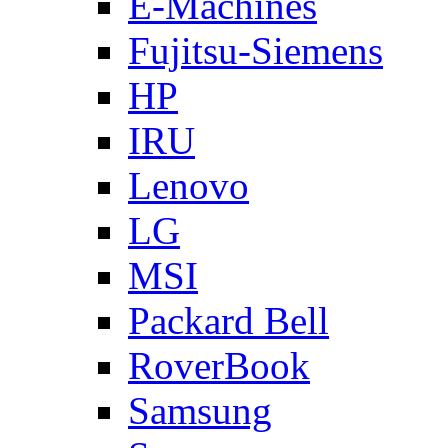
E-Machines
Fujitsu-Siemens
HP
IRU
Lenovo
LG
MSI
Packard Bell
RoverBook
Samsung