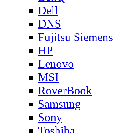
Dell
DNS
Fujitsu Siemens
HP
Lenovo
MSI
RoverBook
Samsung
Sony
Toshiba