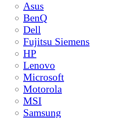
Asus
BenQ
Dell
Fujitsu Siemens
HP
Lenovo
Microsoft
Motorola
MSI
Samsung