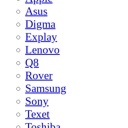
Asus
Digma
Explay
Lenovo
Q8
Rover
Samsung
Sony
Texet
Toshiba