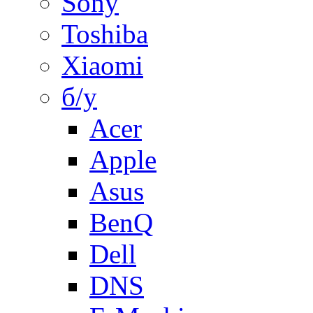
Sony
Toshiba
Xiaomi
б/у
Acer
Apple
Asus
BenQ
Dell
DNS