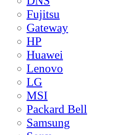
DNS
Fujitsu
Gateway
HP
Huawei
Lenovo
LG
MSI
Packard Bell
Samsung