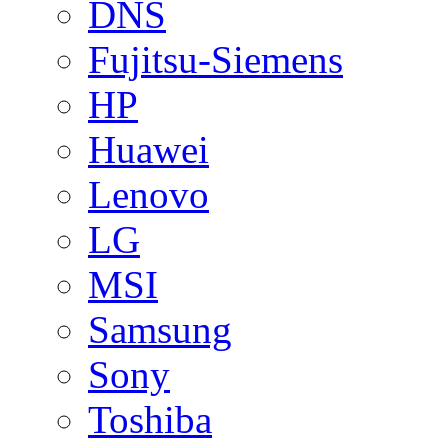
DNS
Fujitsu-Siemens
HP
Huawei
Lenovo
LG
MSI
Samsung
Sony
Toshiba