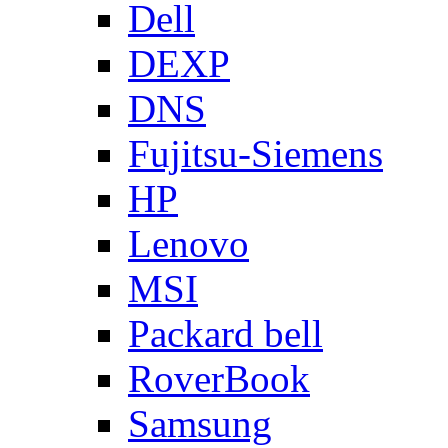
Dell
DEXP
DNS
Fujitsu-Siemens
HP
Lenovo
MSI
Packard bell
RoverBook
Samsung