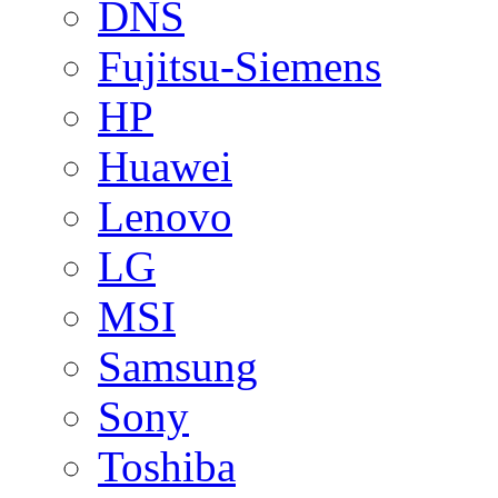
DNS
Fujitsu-Siemens
HP
Huawei
Lenovo
LG
MSI
Samsung
Sony
Toshiba