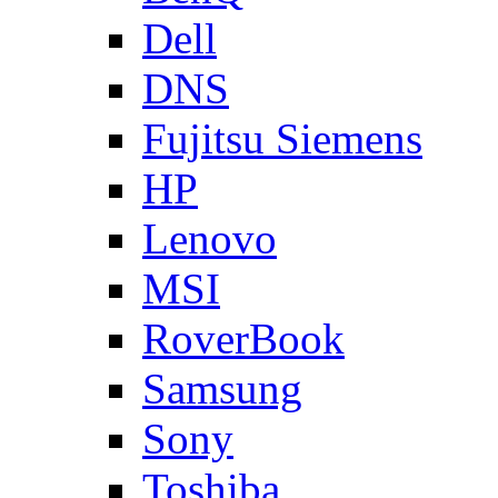
Dell
DNS
Fujitsu Siemens
HP
Lenovo
MSI
RoverBook
Samsung
Sony
Toshiba