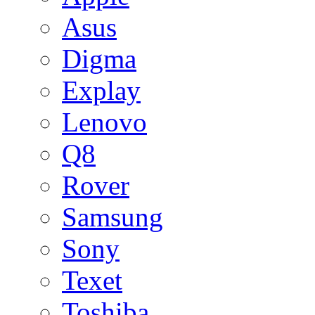
Asus
Digma
Explay
Lenovo
Q8
Rover
Samsung
Sony
Texet
Toshiba