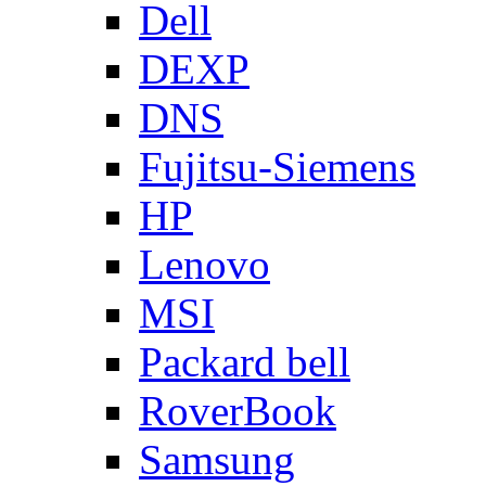
Dell
DEXP
DNS
Fujitsu-Siemens
HP
Lenovo
MSI
Packard bell
RoverBook
Samsung