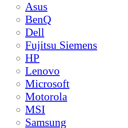
Asus
BenQ
Dell
Fujitsu Siemens
HP
Lenovo
Microsoft
Motorola
MSI
Samsung