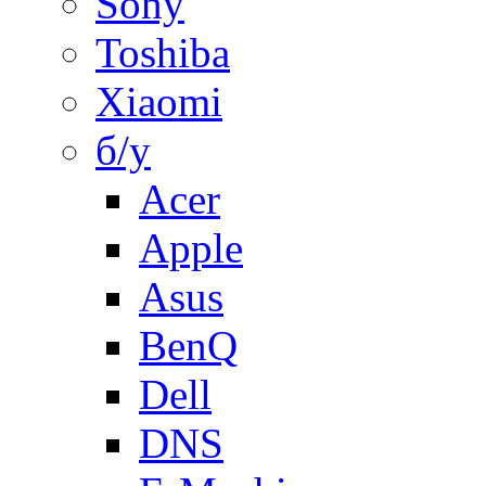
Sony
Toshiba
Xiaomi
б/у
Acer
Apple
Asus
BenQ
Dell
DNS