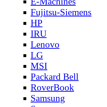
E-Machines
Fujitsu-Siemens
HP
IRU
Lenovo
LG
MSI
Packard Bell
RoverBook
Samsung