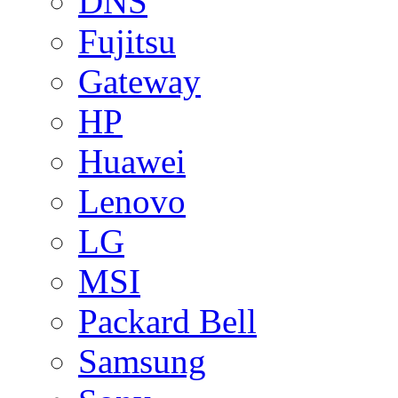
DNS
Fujitsu
Gateway
HP
Huawei
Lenovo
LG
MSI
Packard Bell
Samsung