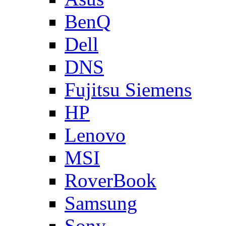
BenQ
Dell
DNS
Fujitsu Siemens
HP
Lenovo
MSI
RoverBook
Samsung
Sony