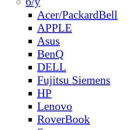
б/у
Acer/PackardBell
APPLE
Asus
BenQ
DELL
Fujitsu Siemens
HP
Lenovo
RoverBook