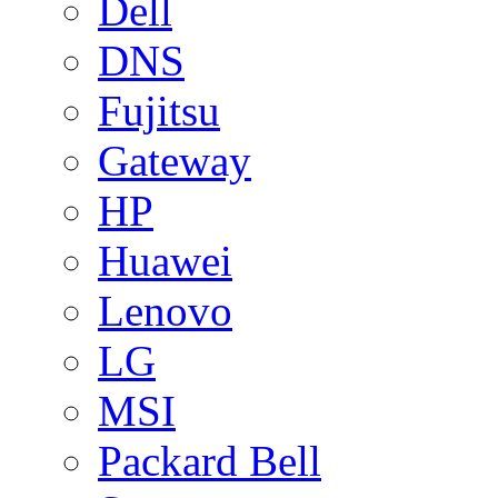
Dell
DNS
Fujitsu
Gateway
HP
Huawei
Lenovo
LG
MSI
Packard Bell