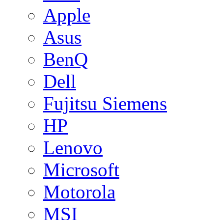
Apple
Asus
BenQ
Dell
Fujitsu Siemens
HP
Lenovo
Microsoft
Motorola
MSI