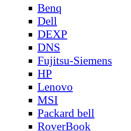
Benq
Dell
DEXP
DNS
Fujitsu-Siemens
HP
Lenovo
MSI
Packard bell
RoverBook