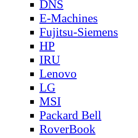
DNS
E-Machines
Fujitsu-Siemens
HP
IRU
Lenovo
LG
MSI
Packard Bell
RoverBook