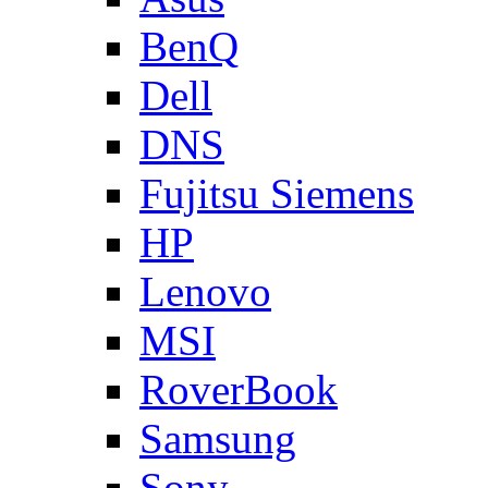
BenQ
Dell
DNS
Fujitsu Siemens
HP
Lenovo
MSI
RoverBook
Samsung
Sony