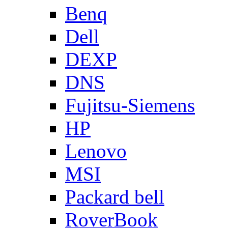
Benq
Dell
DEXP
DNS
Fujitsu-Siemens
HP
Lenovo
MSI
Packard bell
RoverBook