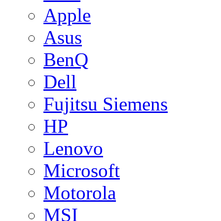
Apple
Asus
BenQ
Dell
Fujitsu Siemens
HP
Lenovo
Microsoft
Motorola
MSI