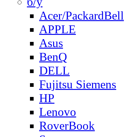
б/у
Acer/PackardBell
APPLE
Asus
BenQ
DELL
Fujitsu Siemens
HP
Lenovo
RoverBook