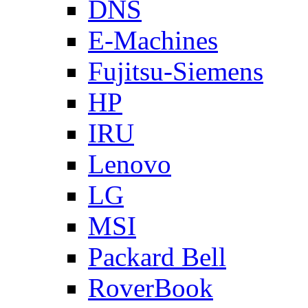
DNS
E-Machines
Fujitsu-Siemens
HP
IRU
Lenovo
LG
MSI
Packard Bell
RoverBook