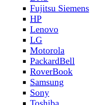
Fujitsu Siemens
HP
Lenovo
LG
Motorola
PackardBell
RoverBook
Samsung
Sony
Toshiba