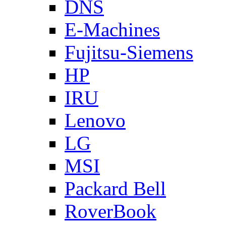
DNS
E-Machines
Fujitsu-Siemens
HP
IRU
Lenovo
LG
MSI
Packard Bell
RoverBook