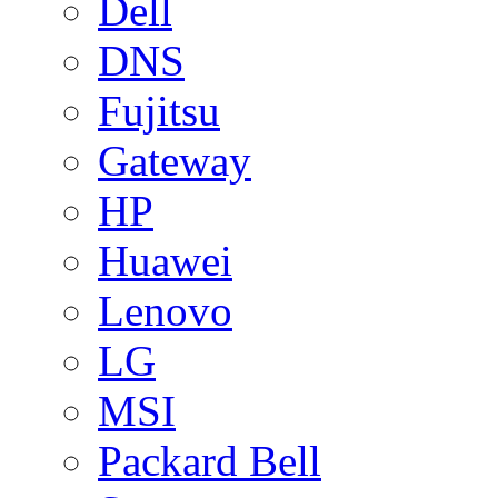
Dell
DNS
Fujitsu
Gateway
HP
Huawei
Lenovo
LG
MSI
Packard Bell