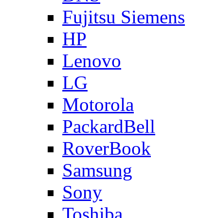
Fujitsu Siemens
HP
Lenovo
LG
Motorola
PackardBell
RoverBook
Samsung
Sony
Toshiba