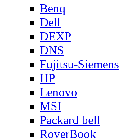
Benq
Dell
DEXP
DNS
Fujitsu-Siemens
HP
Lenovo
MSI
Packard bell
RoverBook