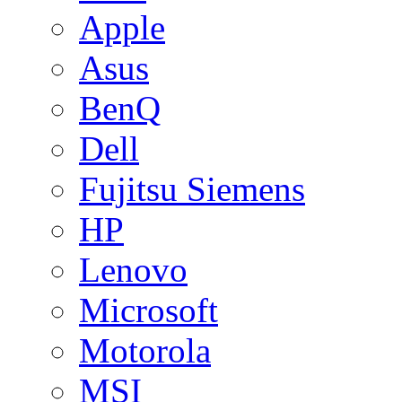
Apple
Asus
BenQ
Dell
Fujitsu Siemens
HP
Lenovo
Microsoft
Motorola
MSI