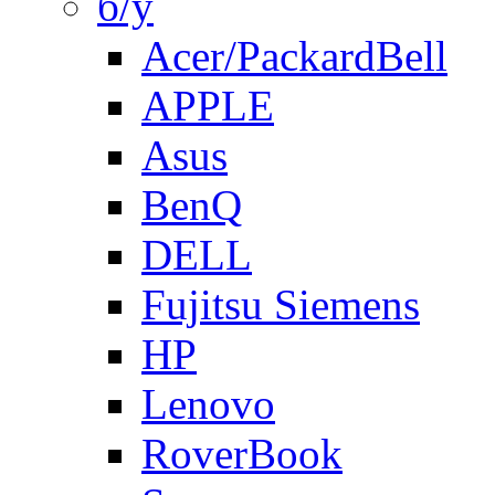
б/у
Acer/PackardBell
APPLE
Asus
BenQ
DELL
Fujitsu Siemens
HP
Lenovo
RoverBook