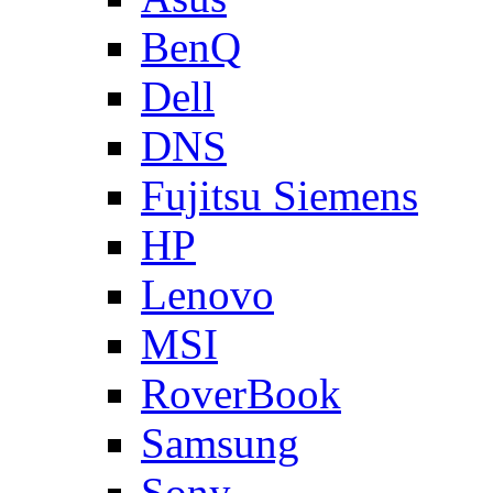
BenQ
Dell
DNS
Fujitsu Siemens
HP
Lenovo
MSI
RoverBook
Samsung
Sony