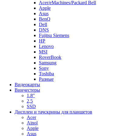
Acer/eMachines/Packard Bell
Apple
Asus
BenQ
Dell
DNS
Fujitsu Siemens
HP
Lenovo
MSI
RoverBook
Samsung
Sony
Toshiba
Разные
Видеокарты
Винчестеры
1.8"
2,5
SSD
Дисплеи и тачскрины для планшетов
Acer
Ainol
Apple
Asus