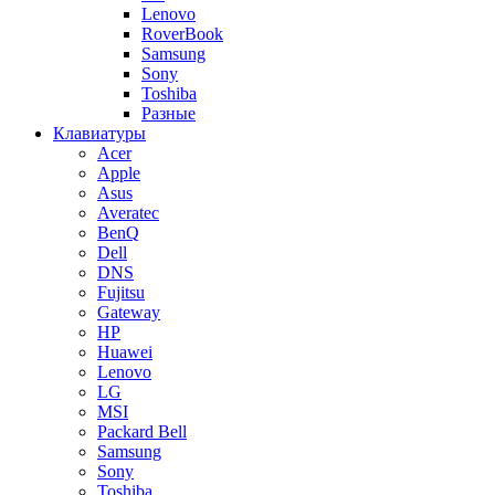
Lenovo
RoverBook
Samsung
Sony
Toshiba
Разные
Клавиатуры
Acer
Apple
Asus
Averatec
BenQ
Dell
DNS
Fujitsu
Gateway
HP
Huawei
Lenovo
LG
MSI
Packard Bell
Samsung
Sony
Toshiba