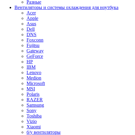
Разные
Вентиляторы и системы охлаждения для ноутбука
Acer
Apple
Asus
Dell
DNS
Foxconn
Fujitsu
Gateway
GeForce
HP
IBM
Lenovo
Medion
Microsoft
MSI
Polaris
RAZER
Samsung
Sony
Toshiba
Vizio
Xiaomi
б/у вентиляторы