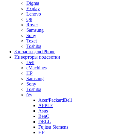
Digma
Explay
Lenovo
Q8
Rover
Samsung
Sony
Texet
Toshiba
Запчасти для iPhone
Инверторы подсветки
Dell
eMachines
HP
Samsung
Sony
Toshiba
б/у
Acer/PackardBell
APPLE
Asus
BenQ
DELL
Fujitsu Siemens
HP