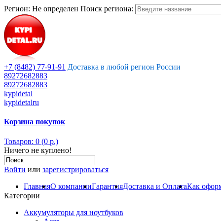
Регион:
Не определен
Поиск региона:
+7 (8482) 77-91-91
Доставка в любой регион России
89272682883
89272682883
kypidetal
kypidetalru
Корзина покупок
Товаров: 0 (0 р.)
Ничего не куплено!
Войти
или
зарегистрироваться
Главная
О компании
Гарантия
Доставка и Оплата
Как оформ
Категории
Аккумуляторы для ноутбуков