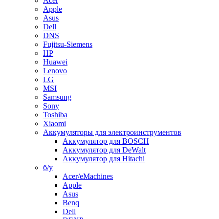
Acer
Apple
Asus
Dell
DNS
Fujitsu-Siemens
HP
Huawei
Lenovo
LG
MSI
Samsung
Sony
Toshiba
Xiaomi
Аккумуляторы для электроинструментов
Аккумулятор для BOSCH
Аккумулятор для DeWalt
Аккумулятор для Hitachi
б/у
Acer/eMachines
Apple
Asus
Benq
Dell