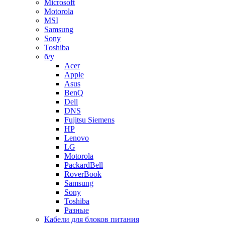
Microsoft
Motorola
MSI
Samsung
Sony
Toshiba
б/у
Acer
Apple
Asus
BenQ
Dell
DNS
Fujitsu Siemens
HP
Lenovo
LG
Motorola
PackardBell
RoverBook
Samsung
Sony
Toshiba
Разные
Кабели для блоков питания