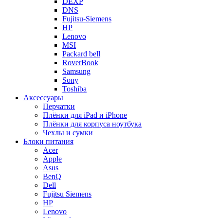
DEXP
DNS
Fujitsu-Siemens
HP
Lenovo
MSI
Packard bell
RoverBook
Samsung
Sony
Toshiba
Аксессуары
Перчатки
Плёнки для iPad и iPhone
Плёнки для корпуса ноутбука
Чехлы и сумки
Блоки питания
Acer
Apple
Asus
BenQ
Dell
Fujitsu Siemens
HP
Lenovo