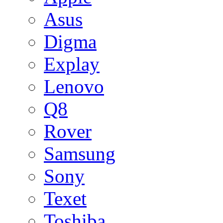
Asus
Digma
Explay
Lenovo
Q8
Rover
Samsung
Sony
Texet
Toshiba