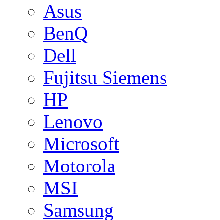
Asus
BenQ
Dell
Fujitsu Siemens
HP
Lenovo
Microsoft
Motorola
MSI
Samsung