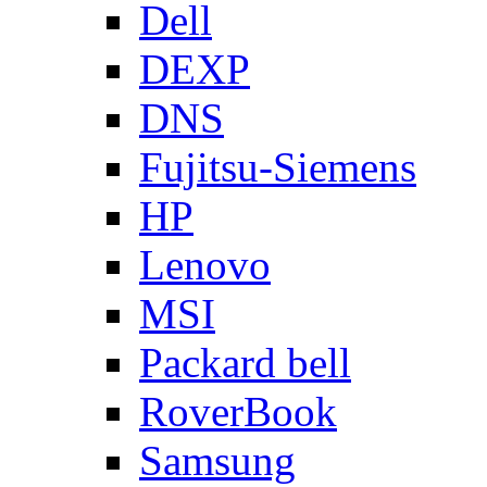
Dell
DEXP
DNS
Fujitsu-Siemens
HP
Lenovo
MSI
Packard bell
RoverBook
Samsung