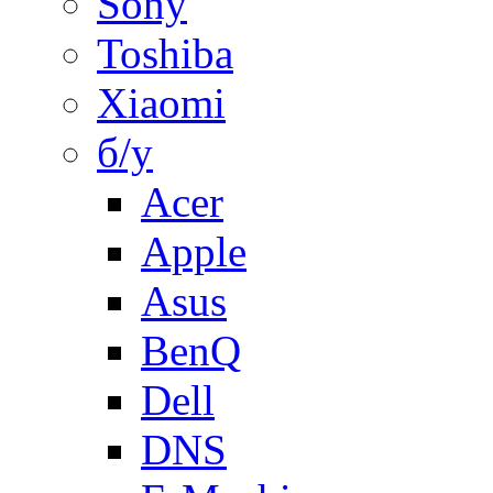
Sony
Toshiba
Xiaomi
б/у
Acer
Apple
Asus
BenQ
Dell
DNS