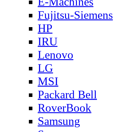
E-Machines
Fujitsu-Siemens
HP
IRU
Lenovo
LG
MSI
Packard Bell
RoverBook
Samsung