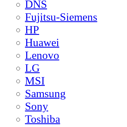
DNS
Fujitsu-Siemens
HP
Huawei
Lenovo
LG
MSI
Samsung
Sony
Toshiba