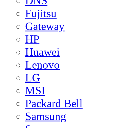
DNS
Fujitsu
Gateway
HP
Huawei
Lenovo
LG
MSI
Packard Bell
Samsung