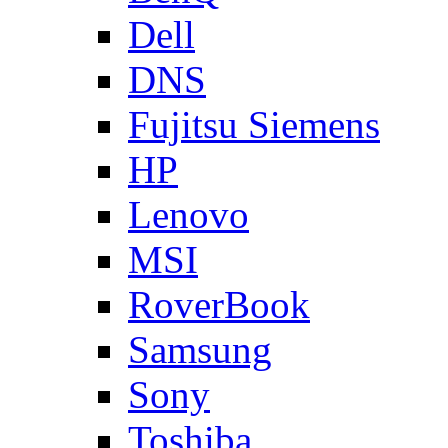
Dell
DNS
Fujitsu Siemens
HP
Lenovo
MSI
RoverBook
Samsung
Sony
Toshiba