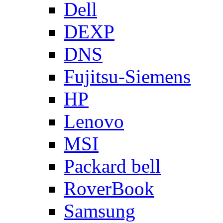
Dell
DEXP
DNS
Fujitsu-Siemens
HP
Lenovo
MSI
Packard bell
RoverBook
Samsung