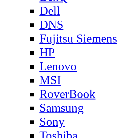
Dell
DNS
Fujitsu Siemens
HP
Lenovo
MSI
RoverBook
Samsung
Sony
Toshiba