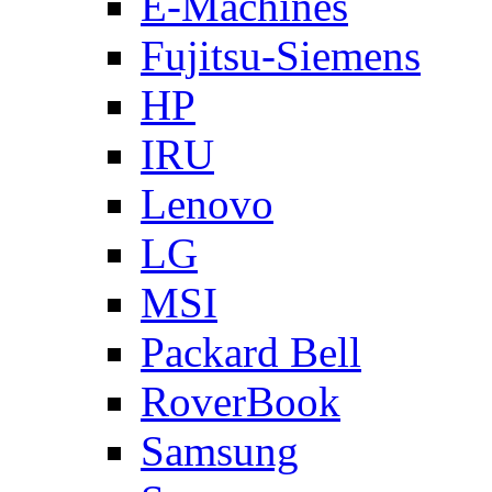
E-Machines
Fujitsu-Siemens
HP
IRU
Lenovo
LG
MSI
Packard Bell
RoverBook
Samsung