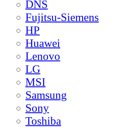
DNS
Fujitsu-Siemens
HP
Huawei
Lenovo
LG
MSI
Samsung
Sony
Toshiba