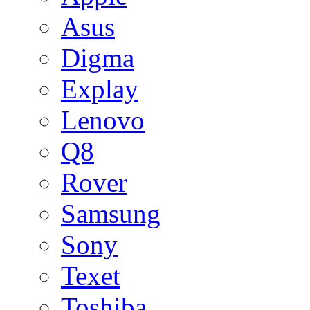
Asus
Digma
Explay
Lenovo
Q8
Rover
Samsung
Sony
Texet
Toshiba