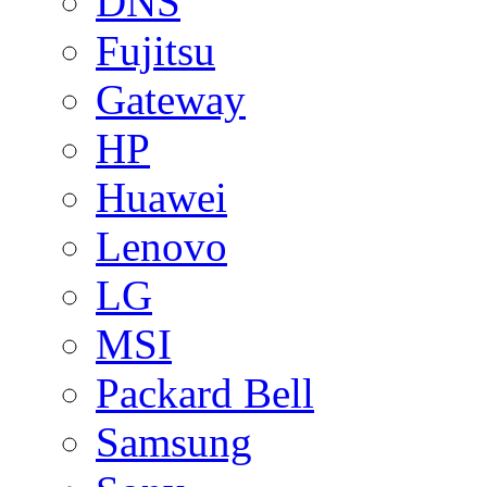
DNS
Fujitsu
Gateway
HP
Huawei
Lenovo
LG
MSI
Packard Bell
Samsung