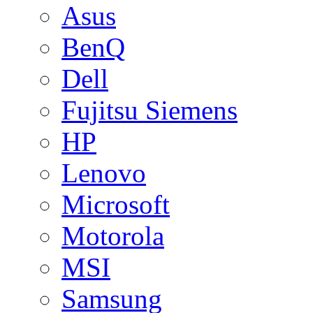
Asus
BenQ
Dell
Fujitsu Siemens
HP
Lenovo
Microsoft
Motorola
MSI
Samsung