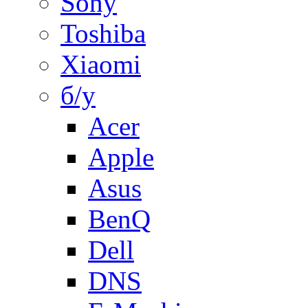
Sony
Toshiba
Xiaomi
б/у
Acer
Apple
Asus
BenQ
Dell
DNS