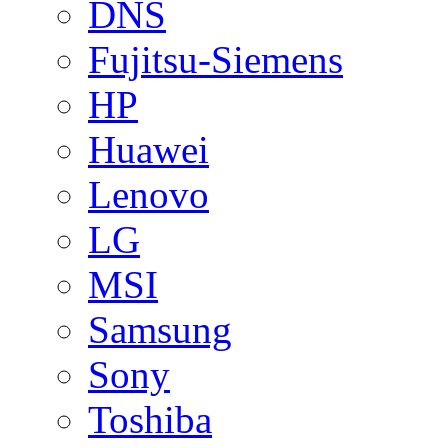
DNS
Fujitsu-Siemens
HP
Huawei
Lenovo
LG
MSI
Samsung
Sony
Toshiba