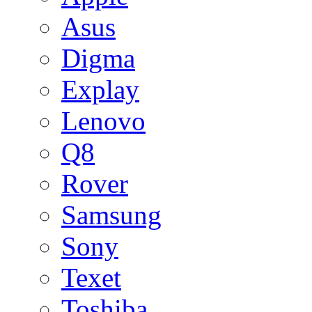
Asus
Digma
Explay
Lenovo
Q8
Rover
Samsung
Sony
Texet
Toshiba