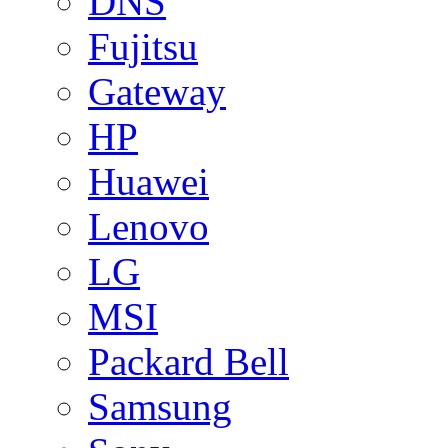
DNS
Fujitsu
Gateway
HP
Huawei
Lenovo
LG
MSI
Packard Bell
Samsung