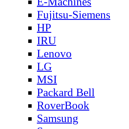
E-Machines
Fujitsu-Siemens
HP
IRU
Lenovo
LG
MSI
Packard Bell
RoverBook
Samsung