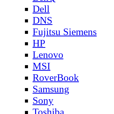
Dell
DNS
Fujitsu Siemens
HP
Lenovo
MSI
RoverBook
Samsung
Sony
Toshiba