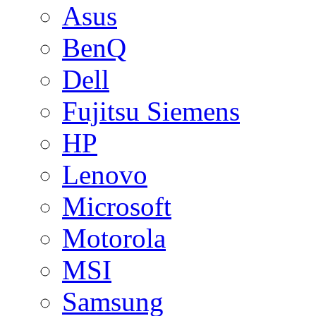
Asus
BenQ
Dell
Fujitsu Siemens
HP
Lenovo
Microsoft
Motorola
MSI
Samsung