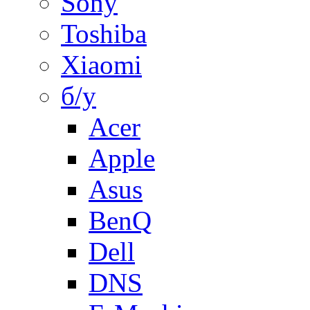
Sony
Toshiba
Xiaomi
б/у
Acer
Apple
Asus
BenQ
Dell
DNS