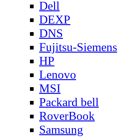
Dell
DEXP
DNS
Fujitsu-Siemens
HP
Lenovo
MSI
Packard bell
RoverBook
Samsung