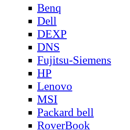
Benq
Dell
DEXP
DNS
Fujitsu-Siemens
HP
Lenovo
MSI
Packard bell
RoverBook