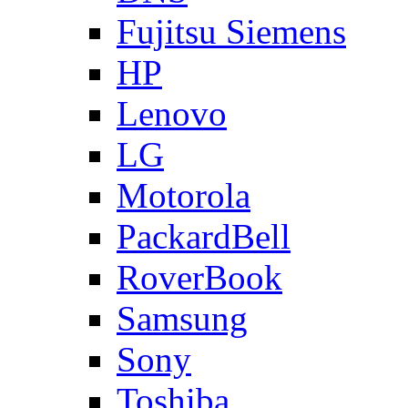
Fujitsu Siemens
HP
Lenovo
LG
Motorola
PackardBell
RoverBook
Samsung
Sony
Toshiba