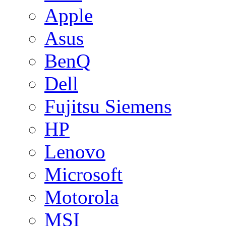
Apple
Asus
BenQ
Dell
Fujitsu Siemens
HP
Lenovo
Microsoft
Motorola
MSI