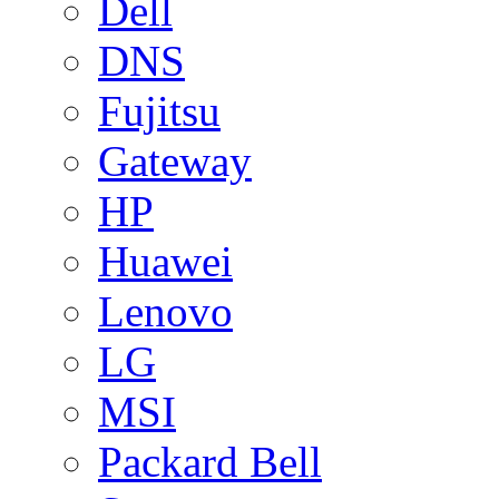
Dell
DNS
Fujitsu
Gateway
HP
Huawei
Lenovo
LG
MSI
Packard Bell