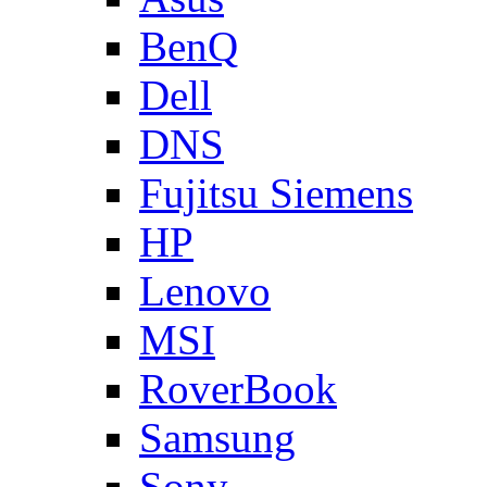
BenQ
Dell
DNS
Fujitsu Siemens
HP
Lenovo
MSI
RoverBook
Samsung
Sony