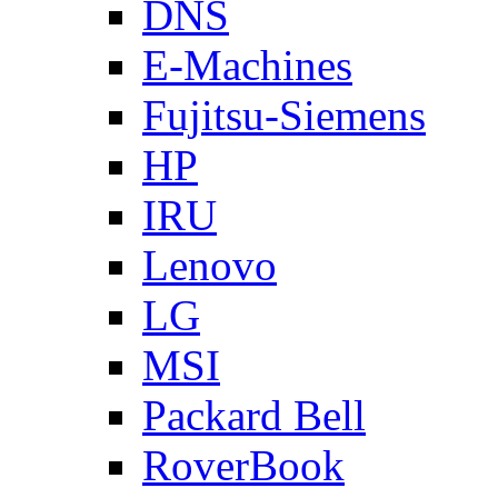
DNS
E-Machines
Fujitsu-Siemens
HP
IRU
Lenovo
LG
MSI
Packard Bell
RoverBook