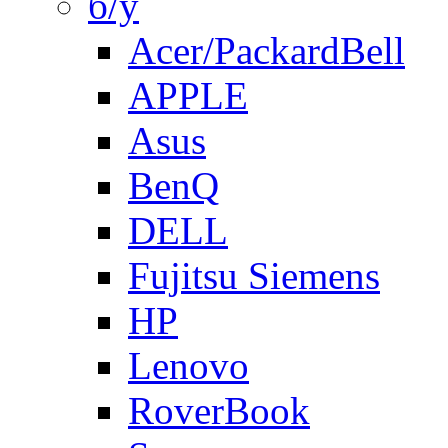
б/у
Acer/PackardBell
APPLE
Asus
BenQ
DELL
Fujitsu Siemens
HP
Lenovo
RoverBook