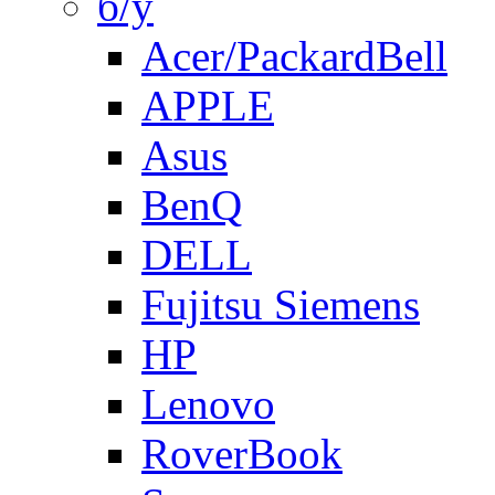
б/у
Acer/PackardBell
APPLE
Asus
BenQ
DELL
Fujitsu Siemens
HP
Lenovo
RoverBook