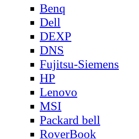
Benq
Dell
DEXP
DNS
Fujitsu-Siemens
HP
Lenovo
MSI
Packard bell
RoverBook