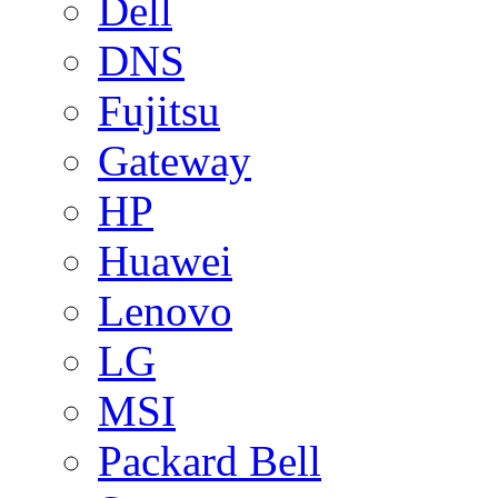
Dell
DNS
Fujitsu
Gateway
HP
Huawei
Lenovo
LG
MSI
Packard Bell