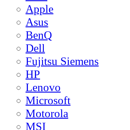
Apple
Asus
BenQ
Dell
Fujitsu Siemens
HP
Lenovo
Microsoft
Motorola
MSI