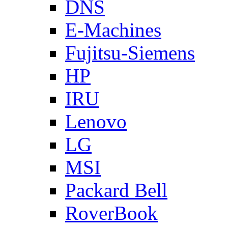
DNS
E-Machines
Fujitsu-Siemens
HP
IRU
Lenovo
LG
MSI
Packard Bell
RoverBook