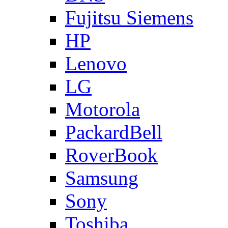
Fujitsu Siemens
HP
Lenovo
LG
Motorola
PackardBell
RoverBook
Samsung
Sony
Toshiba