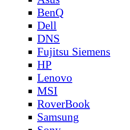
BenQ
Dell
DNS
Fujitsu Siemens
HP
Lenovo
MSI
RoverBook
Samsung
Sony