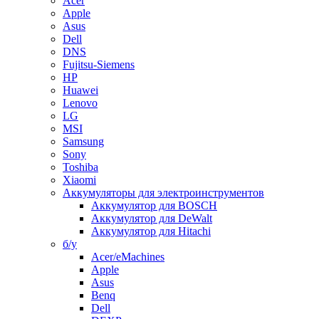
Acer
Apple
Asus
Dell
DNS
Fujitsu-Siemens
HP
Huawei
Lenovo
LG
MSI
Samsung
Sony
Toshiba
Xiaomi
Аккумуляторы для электроинструментов
Аккумулятор для BOSCH
Аккумулятор для DeWalt
Аккумулятор для Hitachi
б/у
Acer/eMachines
Apple
Asus
Benq
Dell