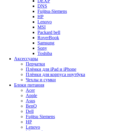
DEXP
DNS
Fujitsu-Siemens
HP
Lenovo
MSI
Packard bell
RoverBook
Samsung
Sony
Toshiba
Аксессуары
Перчатки
Плёнки для iPad и iPhone
Плёнки для корпуса ноутбука
Чехлы и сумки
Блоки питания
Acer
Apple
Asus
BenQ
Dell
Fujitsu Siemens
HP
Lenovo