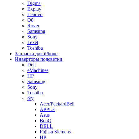
Digma
Explay
Lenovo
Q8
Rover
Samsung
Sony
Texet
Toshiba
Запчасти для iPhone
Инверторы подсветки
Dell
eMachines
HP
Samsung
Sony
Toshiba
б/у
Acer/PackardBell
APPLE
Asus
BenQ
DELL
Fujitsu Siemens
HP