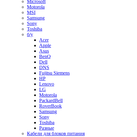
Microsoft
Motorola
MSI
Samsung
Sony
Toshiba
б/у
Acer
Apple
Asus
BenQ
Dell
DNS
Fujitsu Siemens
HP
Lenovo
LG
Motorola
PackardBell
RoverBook
Samsung
Sony
Toshiba
Разные
Кабели для блоков питания