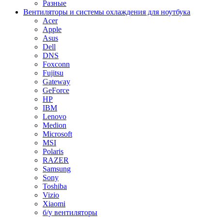
Разные
Вентиляторы и системы охлаждения для ноутбука
Acer
Apple
Asus
Dell
DNS
Foxconn
Fujitsu
Gateway
GeForce
HP
IBM
Lenovo
Medion
Microsoft
MSI
Polaris
RAZER
Samsung
Sony
Toshiba
Vizio
Xiaomi
б/у вентиляторы