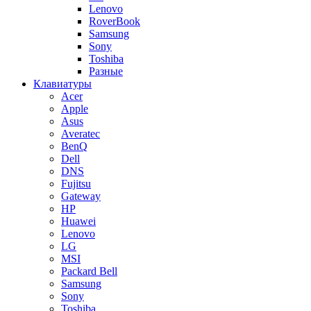
Lenovo
RoverBook
Samsung
Sony
Toshiba
Разные
Клавиатуры
Acer
Apple
Asus
Averatec
BenQ
Dell
DNS
Fujitsu
Gateway
HP
Huawei
Lenovo
LG
MSI
Packard Bell
Samsung
Sony
Toshiba