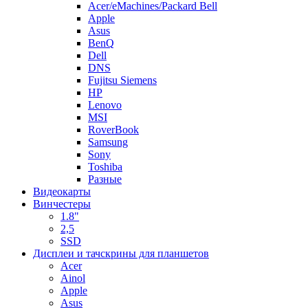
Acer/eMachines/Packard Bell
Apple
Asus
BenQ
Dell
DNS
Fujitsu Siemens
HP
Lenovo
MSI
RoverBook
Samsung
Sony
Toshiba
Разные
Видеокарты
Винчестеры
1.8"
2,5
SSD
Дисплеи и тачскрины для планшетов
Acer
Ainol
Apple
Asus