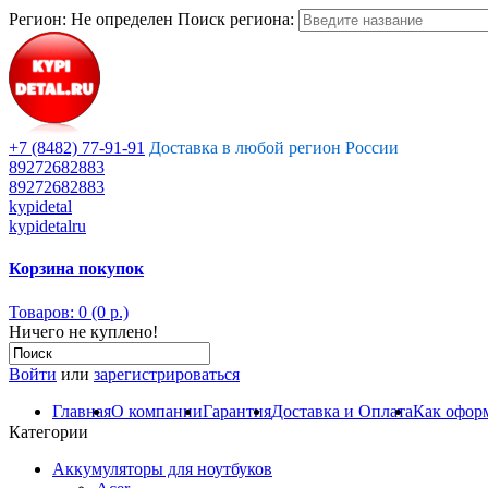
Регион:
Не определен
Поиск региона:
+7 (8482) 77-91-91
Доставка в любой регион России
89272682883
89272682883
kypidetal
kypidetalru
Корзина покупок
Товаров: 0 (0 р.)
Ничего не куплено!
Войти
или
зарегистрироваться
Главная
О компании
Гарантия
Доставка и Оплата
Как оформ
Категории
Аккумуляторы для ноутбуков