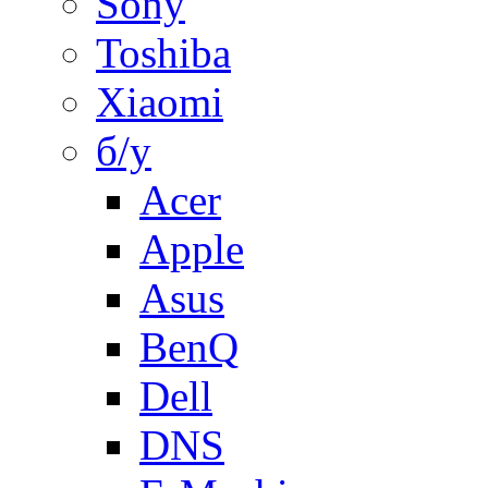
Sony
Toshiba
Xiaomi
б/у
Acer
Apple
Asus
BenQ
Dell
DNS