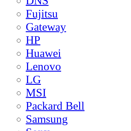
DNS
Fujitsu
Gateway
HP
Huawei
Lenovo
LG
MSI
Packard Bell
Samsung