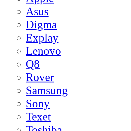
Asus
Digma
Explay
Lenovo
Q8
Rover
Samsung
Sony
Texet
Toshiba