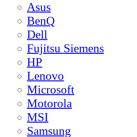
Asus
BenQ
Dell
Fujitsu Siemens
HP
Lenovo
Microsoft
Motorola
MSI
Samsung