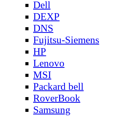
Dell
DEXP
DNS
Fujitsu-Siemens
HP
Lenovo
MSI
Packard bell
RoverBook
Samsung