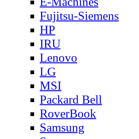
E-Machines
Fujitsu-Siemens
HP
IRU
Lenovo
LG
MSI
Packard Bell
RoverBook
Samsung