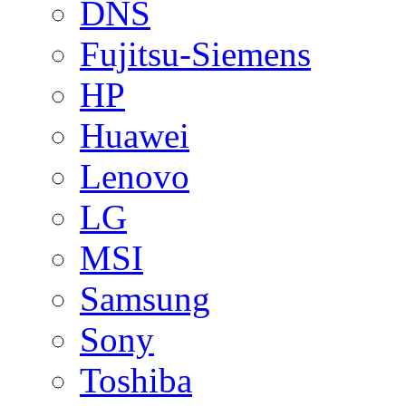
DNS
Fujitsu-Siemens
HP
Huawei
Lenovo
LG
MSI
Samsung
Sony
Toshiba