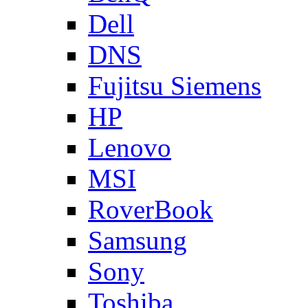
Dell
DNS
Fujitsu Siemens
HP
Lenovo
MSI
RoverBook
Samsung
Sony
Toshiba