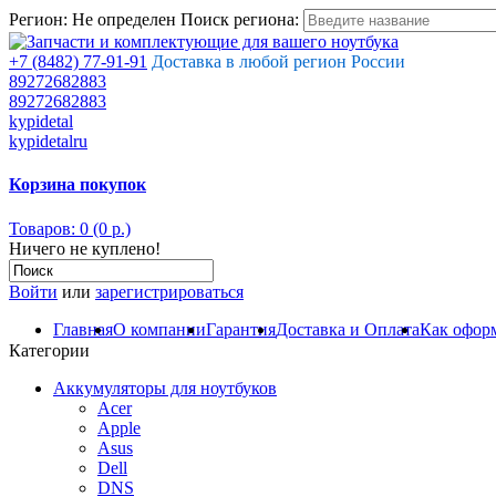
Регион:
Не определен
Поиск региона:
+7 (8482) 77-91-91
Доставка в любой регион России
89272682883
89272682883
kypidetal
kypidetalru
Корзина покупок
Товаров: 0 (0 р.)
Ничего не куплено!
Войти
или
зарегистрироваться
Главная
О компании
Гарантия
Доставка и Оплата
Как оформ
Категории
Аккумуляторы для ноутбуков
Acer
Apple
Asus
Dell
DNS