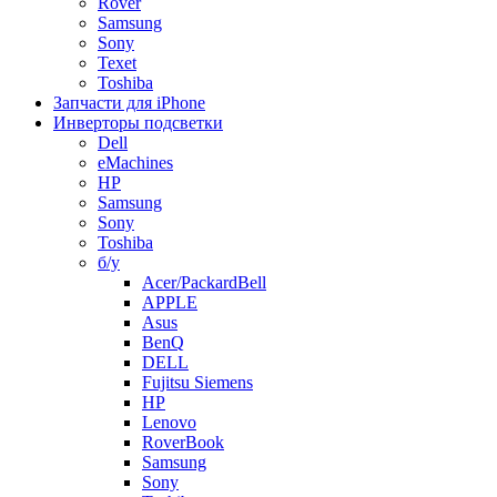
Rover
Samsung
Sony
Texet
Toshiba
Запчасти для iPhone
Инверторы подсветки
Dell
eMachines
HP
Samsung
Sony
Toshiba
б/у
Acer/PackardBell
APPLE
Asus
BenQ
DELL
Fujitsu Siemens
HP
Lenovo
RoverBook
Samsung
Sony