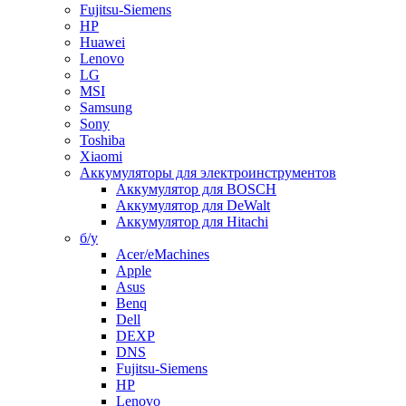
Fujitsu-Siemens
HP
Huawei
Lenovo
LG
MSI
Samsung
Sony
Toshiba
Xiaomi
Аккумуляторы для электроинструментов
Аккумулятор для BOSCH
Аккумулятор для DeWalt
Аккумулятор для Hitachi
б/у
Acer/eMachines
Apple
Asus
Benq
Dell
DEXP
DNS
Fujitsu-Siemens
HP
Lenovo