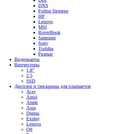
Dell
DNS
Fujitsu Siemens
HP
Lenovo
MSI
RoverBook
Samsung
Sony
Toshiba
Разные
Видеокарты
Винчестеры
1.8"
2,5
SSD
Дисплеи и тачскрины для планшетов
Acer
Ainol
Apple
Asus
Digma
Explay
Lenovo
Q8