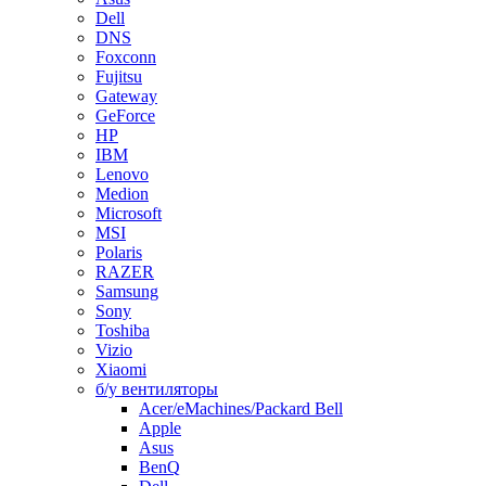
Dell
DNS
Foxconn
Fujitsu
Gateway
GeForce
HP
IBM
Lenovo
Medion
Microsoft
MSI
Polaris
RAZER
Samsung
Sony
Toshiba
Vizio
Xiaomi
б/у вентиляторы
Acer/eMachines/Packard Bell
Apple
Asus
BenQ