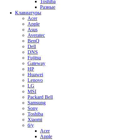
Toshiba
Разные
Клавиатуры
Acer
Apple
Asus
Averatec
BenQ
Dell
DNS
Fujitsu
Gateway
HP
Huawei
Lenovo
LG
MSI
Packard Bell
Samsung
Sony
Toshiba
Xiaomi
б/у
Acer
Apple