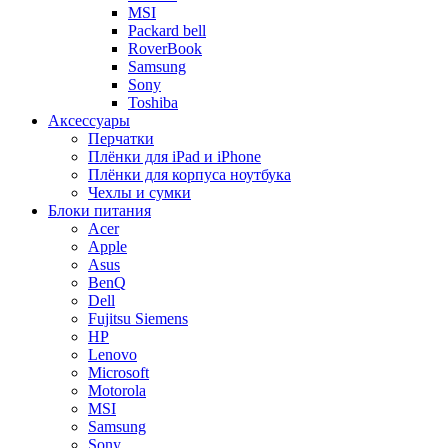
MSI
Packard bell
RoverBook
Samsung
Sony
Toshiba
Аксессуары
Перчатки
Плёнки для iPad и iPhone
Плёнки для корпуса ноутбука
Чехлы и сумки
Блоки питания
Acer
Apple
Asus
BenQ
Dell
Fujitsu Siemens
HP
Lenovo
Microsoft
Motorola
MSI
Samsung
Sony