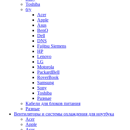
Toshiba
б/у
Acer
Apple
Asus
BenQ
Dell
DNS
Fujitsu Siemens
HP
Lenovo
LG
Motorola
PackardBell
RoverBook
Samsung
Sony
Toshiba
Разные
Кабели для блоков питания
Разные
Вентиляторы и системы охлаждения для ноутбука
Acer
Apple
Asus