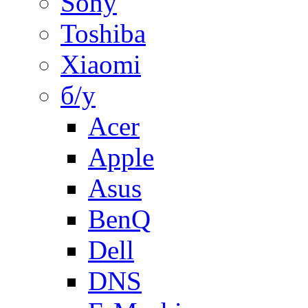
Sony
Toshiba
Xiaomi
б/у
Acer
Apple
Asus
BenQ
Dell
DNS