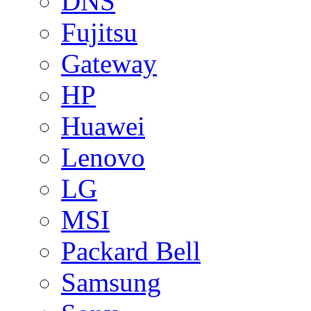
DNS
Fujitsu
Gateway
HP
Huawei
Lenovo
LG
MSI
Packard Bell
Samsung