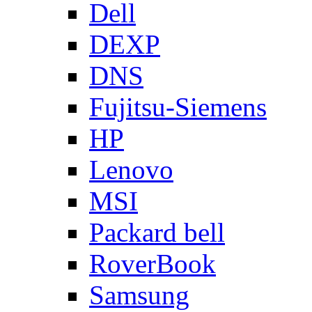
Dell
DEXP
DNS
Fujitsu-Siemens
HP
Lenovo
MSI
Packard bell
RoverBook
Samsung