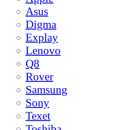
Asus
Digma
Explay
Lenovo
Q8
Rover
Samsung
Sony
Texet
Toshiba