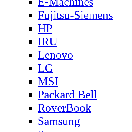
E-Machines
Fujitsu-Siemens
HP
IRU
Lenovo
LG
MSI
Packard Bell
RoverBook
Samsung