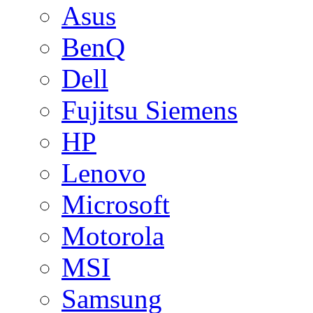
Asus
BenQ
Dell
Fujitsu Siemens
HP
Lenovo
Microsoft
Motorola
MSI
Samsung