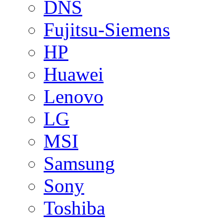
DNS
Fujitsu-Siemens
HP
Huawei
Lenovo
LG
MSI
Samsung
Sony
Toshiba