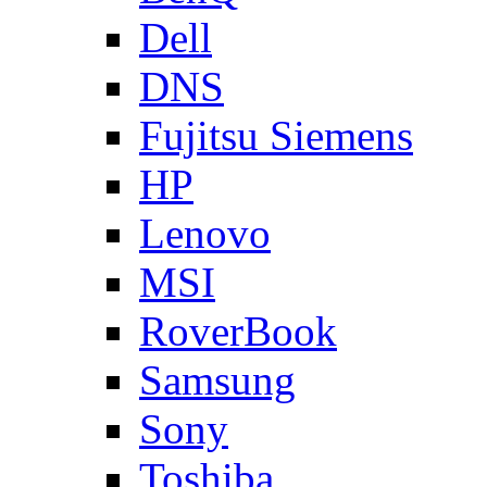
Dell
DNS
Fujitsu Siemens
HP
Lenovo
MSI
RoverBook
Samsung
Sony
Toshiba