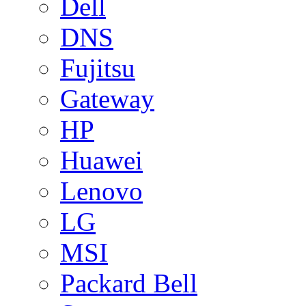
Dell
DNS
Fujitsu
Gateway
HP
Huawei
Lenovo
LG
MSI
Packard Bell