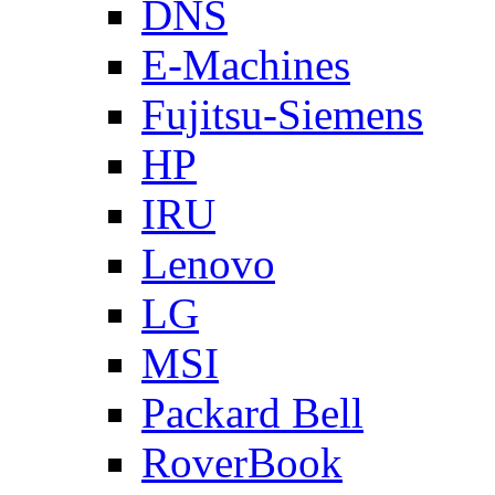
DNS
E-Machines
Fujitsu-Siemens
HP
IRU
Lenovo
LG
MSI
Packard Bell
RoverBook