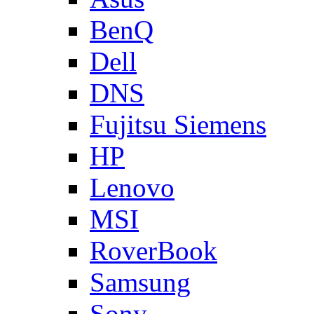
BenQ
Dell
DNS
Fujitsu Siemens
HP
Lenovo
MSI
RoverBook
Samsung
Sony