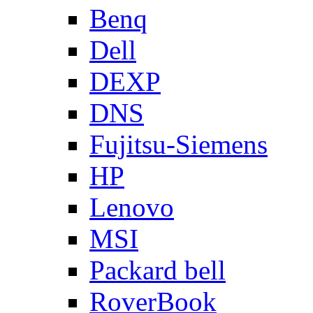
Benq
Dell
DEXP
DNS
Fujitsu-Siemens
HP
Lenovo
MSI
Packard bell
RoverBook