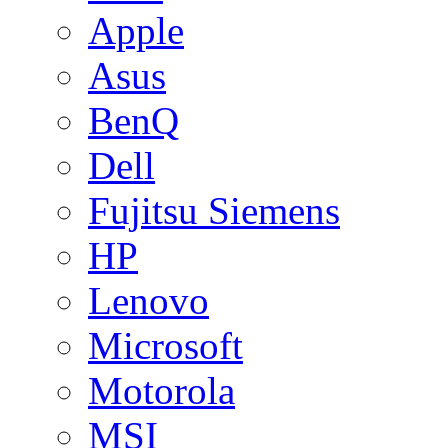
Apple
Asus
BenQ
Dell
Fujitsu Siemens
HP
Lenovo
Microsoft
Motorola
MSI