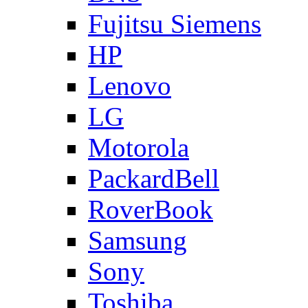
Fujitsu Siemens
HP
Lenovo
LG
Motorola
PackardBell
RoverBook
Samsung
Sony
Toshiba