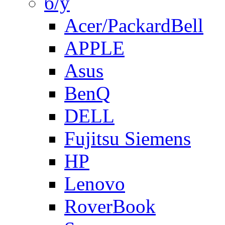
б/у
Acer/PackardBell
APPLE
Asus
BenQ
DELL
Fujitsu Siemens
HP
Lenovo
RoverBook