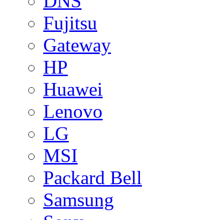
DNS
Fujitsu
Gateway
HP
Huawei
Lenovo
LG
MSI
Packard Bell
Samsung