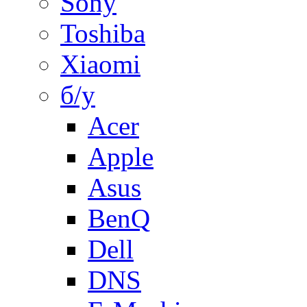
Sony
Toshiba
Xiaomi
б/у
Acer
Apple
Asus
BenQ
Dell
DNS