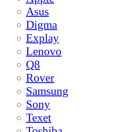
Asus
Digma
Explay
Lenovo
Q8
Rover
Samsung
Sony
Texet
Toshiba