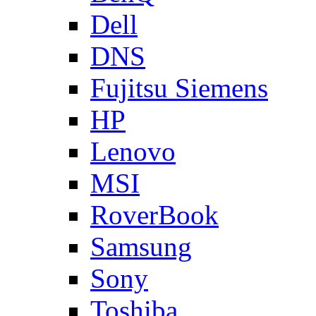
Dell
DNS
Fujitsu Siemens
HP
Lenovo
MSI
RoverBook
Samsung
Sony
Toshiba