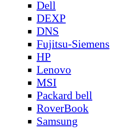
Dell
DEXP
DNS
Fujitsu-Siemens
HP
Lenovo
MSI
Packard bell
RoverBook
Samsung