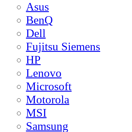
Asus
BenQ
Dell
Fujitsu Siemens
HP
Lenovo
Microsoft
Motorola
MSI
Samsung