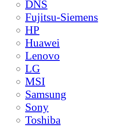
DNS
Fujitsu-Siemens
HP
Huawei
Lenovo
LG
MSI
Samsung
Sony
Toshiba