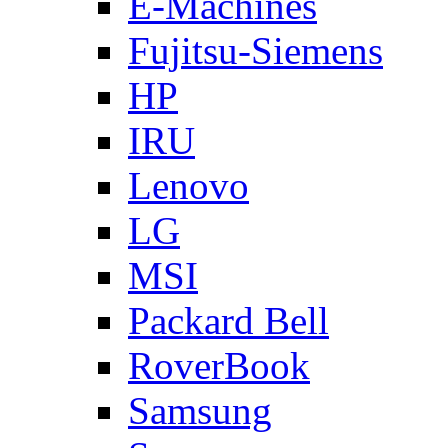
E-Machines
Fujitsu-Siemens
HP
IRU
Lenovo
LG
MSI
Packard Bell
RoverBook
Samsung