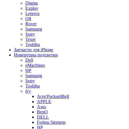
Digma
Explay
Lenovo
Q8
Rover
Samsung
Sony
Texet
Toshiba
Запчасти для iPhone
Инверторы подсветки
Dell
eMachines
HP
Samsung
Sony
Toshiba
б/у
Acer/PackardBell
APPLE
Asus
BenQ
DELL
Fujitsu Siemens
HP