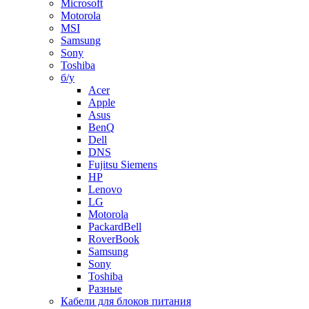
Microsoft
Motorola
MSI
Samsung
Sony
Toshiba
б/у
Acer
Apple
Asus
BenQ
Dell
DNS
Fujitsu Siemens
HP
Lenovo
LG
Motorola
PackardBell
RoverBook
Samsung
Sony
Toshiba
Разные
Кабели для блоков питания