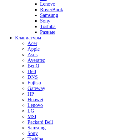
Lenovo
RoverBook
Samsung
Sony
Toshiba
Разные
Клавиатуры
Acer
Apple
Asus
Averatec
BenQ
Dell
DNS
Fujitsu
Gateway
HP
Huawei
Lenovo
LG
MSI
Packard Bell
Samsung
Sony
Toshiba