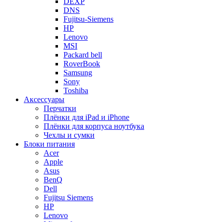
DEXP
DNS
Fujitsu-Siemens
HP
Lenovo
MSI
Packard bell
RoverBook
Samsung
Sony
Toshiba
Аксессуары
Перчатки
Плёнки для iPad и iPhone
Плёнки для корпуса ноутбука
Чехлы и сумки
Блоки питания
Acer
Apple
Asus
BenQ
Dell
Fujitsu Siemens
HP
Lenovo