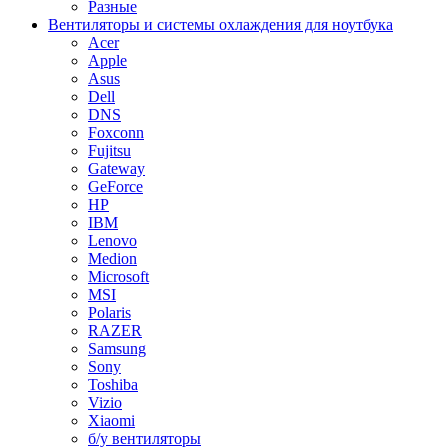
Разные
Вентиляторы и системы охлаждения для ноутбука
Acer
Apple
Asus
Dell
DNS
Foxconn
Fujitsu
Gateway
GeForce
HP
IBM
Lenovo
Medion
Microsoft
MSI
Polaris
RAZER
Samsung
Sony
Toshiba
Vizio
Xiaomi
б/у вентиляторы