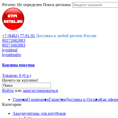
Регион:
Не определен
Поиск региона:
+7 (8482) 77-91-91
Доставка в любой регион России
89272682883
89272682883
kypidetal
kypidetalru
Корзина покупок
Товаров: 0 (0 р.)
Ничего не куплено!
Войти
или
зарегистрироваться
Главная
О компании
Гарантия
Доставка и Оплата
Как оформ
Категории
Аккумуляторы для ноутбуков