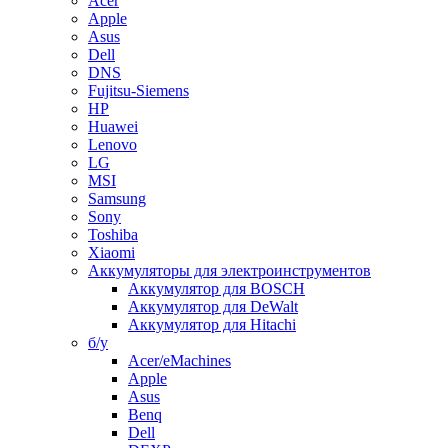
Acer
Apple
Asus
Dell
DNS
Fujitsu-Siemens
HP
Huawei
Lenovo
LG
MSI
Samsung
Sony
Toshiba
Xiaomi
Аккумуляторы для электроинструментов
Аккумулятор для BOSCH
Аккумулятор для DeWalt
Аккумулятор для Hitachi
б/у
Acer/eMachines
Apple
Asus
Benq
Dell