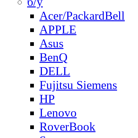
б/у
Acer/PackardBell
APPLE
Asus
BenQ
DELL
Fujitsu Siemens
HP
Lenovo
RoverBook