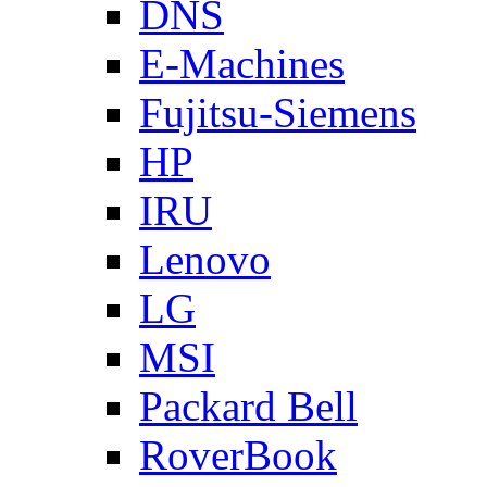
DNS
E-Machines
Fujitsu-Siemens
HP
IRU
Lenovo
LG
MSI
Packard Bell
RoverBook