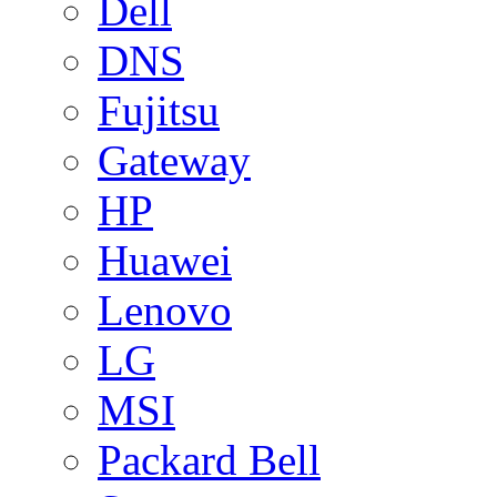
Dell
DNS
Fujitsu
Gateway
HP
Huawei
Lenovo
LG
MSI
Packard Bell