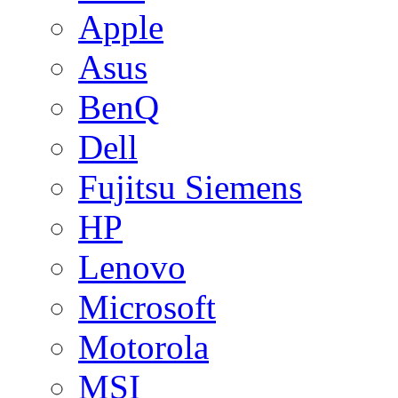
Apple
Asus
BenQ
Dell
Fujitsu Siemens
HP
Lenovo
Microsoft
Motorola
MSI