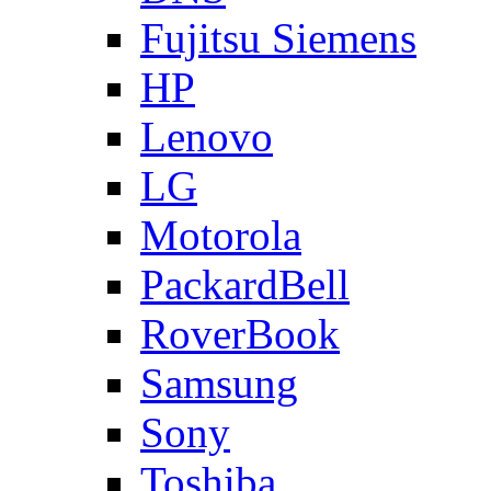
Fujitsu Siemens
HP
Lenovo
LG
Motorola
PackardBell
RoverBook
Samsung
Sony
Toshiba