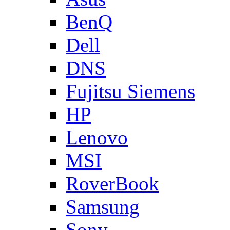
BenQ
Dell
DNS
Fujitsu Siemens
HP
Lenovo
MSI
RoverBook
Samsung
Sony