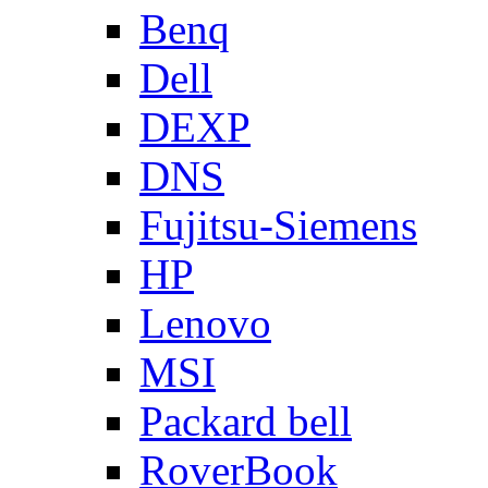
Benq
Dell
DEXP
DNS
Fujitsu-Siemens
HP
Lenovo
MSI
Packard bell
RoverBook