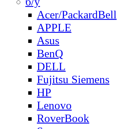
б/у
Acer/PackardBell
APPLE
Asus
BenQ
DELL
Fujitsu Siemens
HP
Lenovo
RoverBook