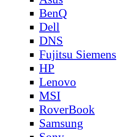
BenQ
Dell
DNS
Fujitsu Siemens
HP
Lenovo
MSI
RoverBook
Samsung
Sony