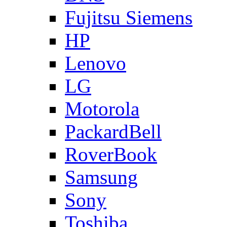
Fujitsu Siemens
HP
Lenovo
LG
Motorola
PackardBell
RoverBook
Samsung
Sony
Toshiba