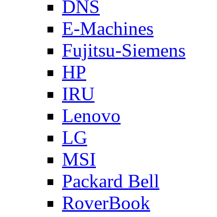
DNS
E-Machines
Fujitsu-Siemens
HP
IRU
Lenovo
LG
MSI
Packard Bell
RoverBook