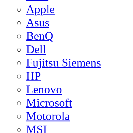
Apple
Asus
BenQ
Dell
Fujitsu Siemens
HP
Lenovo
Microsoft
Motorola
MSI