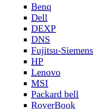
Benq
Dell
DEXP
DNS
Fujitsu-Siemens
HP
Lenovo
MSI
Packard bell
RoverBook