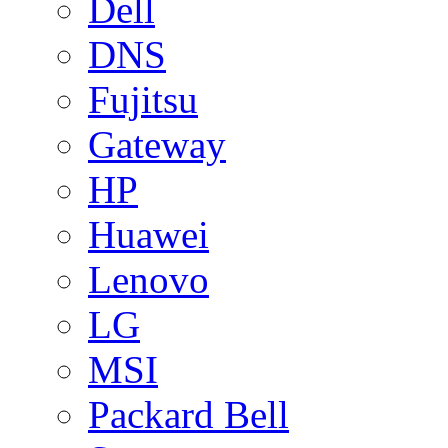
Dell
DNS
Fujitsu
Gateway
HP
Huawei
Lenovo
LG
MSI
Packard Bell