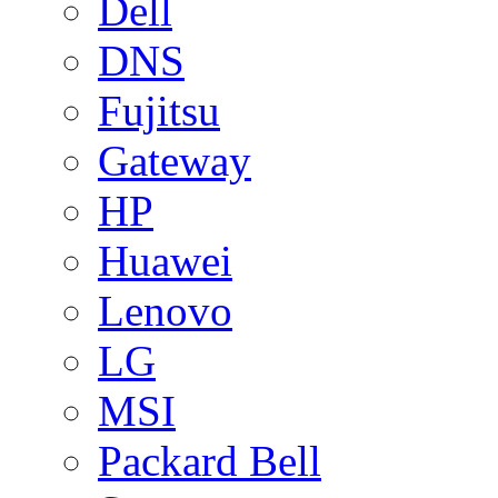
Dell
DNS
Fujitsu
Gateway
HP
Huawei
Lenovo
LG
MSI
Packard Bell