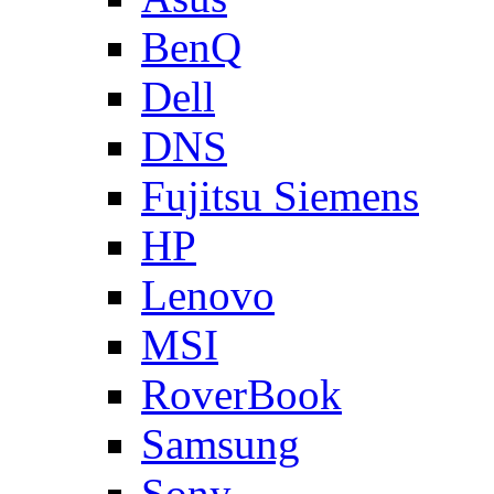
BenQ
Dell
DNS
Fujitsu Siemens
HP
Lenovo
MSI
RoverBook
Samsung
Sony