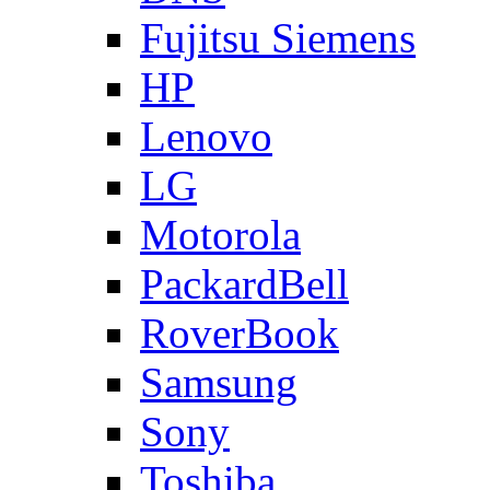
Fujitsu Siemens
HP
Lenovo
LG
Motorola
PackardBell
RoverBook
Samsung
Sony
Toshiba