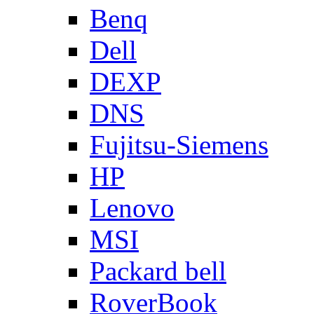
Benq
Dell
DEXP
DNS
Fujitsu-Siemens
HP
Lenovo
MSI
Packard bell
RoverBook