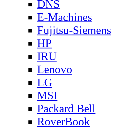
DNS
E-Machines
Fujitsu-Siemens
HP
IRU
Lenovo
LG
MSI
Packard Bell
RoverBook