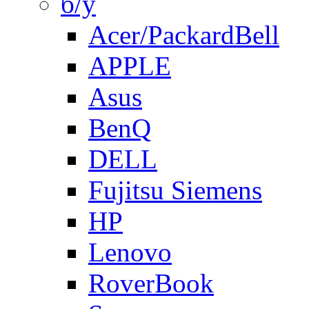
б/у
Acer/PackardBell
APPLE
Asus
BenQ
DELL
Fujitsu Siemens
HP
Lenovo
RoverBook