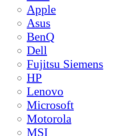
Apple
Asus
BenQ
Dell
Fujitsu Siemens
HP
Lenovo
Microsoft
Motorola
MSI