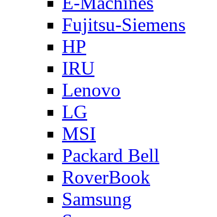
E-Machines
Fujitsu-Siemens
HP
IRU
Lenovo
LG
MSI
Packard Bell
RoverBook
Samsung