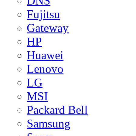
DNS
Fujitsu
Gateway
HP
Huawei
Lenovo
LG
MSI
Packard Bell
Samsung