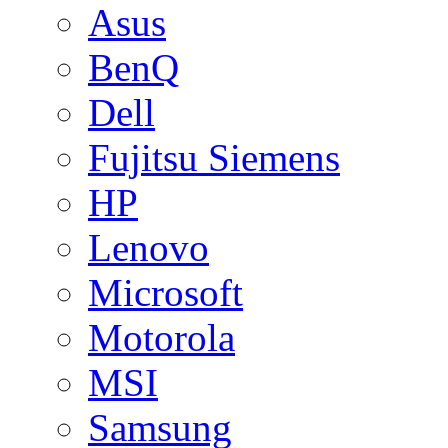
Asus
BenQ
Dell
Fujitsu Siemens
HP
Lenovo
Microsoft
Motorola
MSI
Samsung