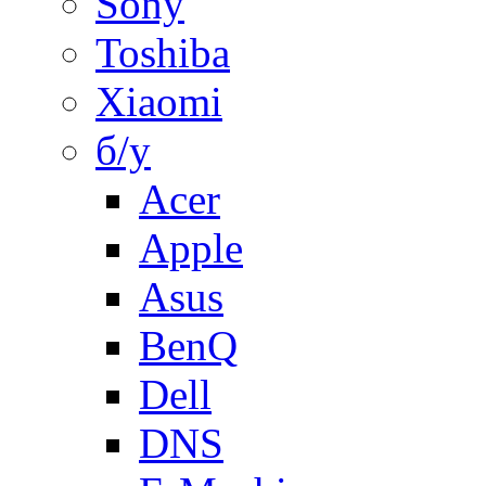
Sony
Toshiba
Xiaomi
б/у
Acer
Apple
Asus
BenQ
Dell
DNS