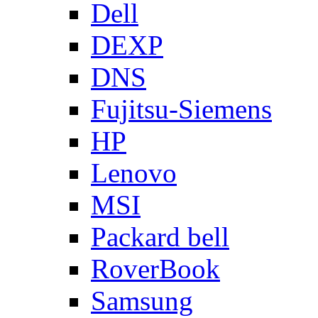
Dell
DEXP
DNS
Fujitsu-Siemens
HP
Lenovo
MSI
Packard bell
RoverBook
Samsung