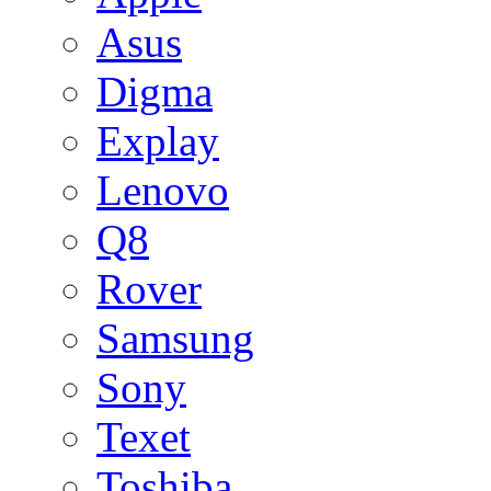
Asus
Digma
Explay
Lenovo
Q8
Rover
Samsung
Sony
Texet
Toshiba