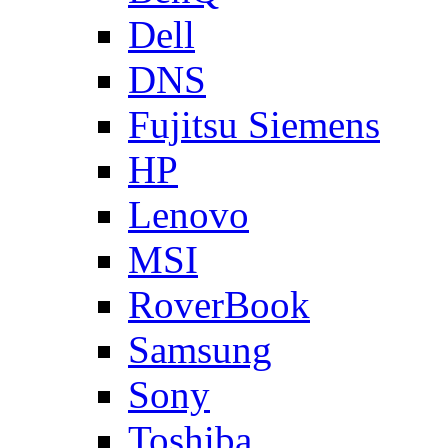
Dell
DNS
Fujitsu Siemens
HP
Lenovo
MSI
RoverBook
Samsung
Sony
Toshiba