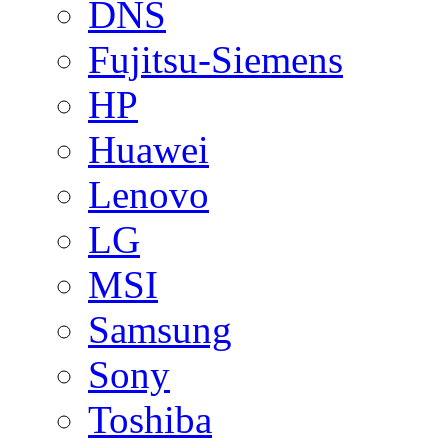
DNS
Fujitsu-Siemens
HP
Huawei
Lenovo
LG
MSI
Samsung
Sony
Toshiba