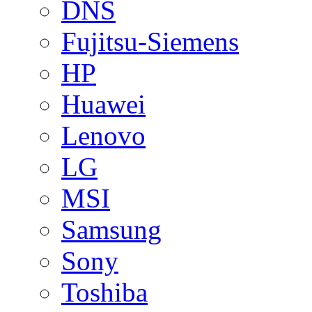
DNS
Fujitsu-Siemens
HP
Huawei
Lenovo
LG
MSI
Samsung
Sony
Toshiba