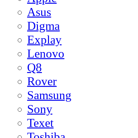
Asus
Digma
Explay
Lenovo
Q8
Rover
Samsung
Sony
Texet
Toshiba