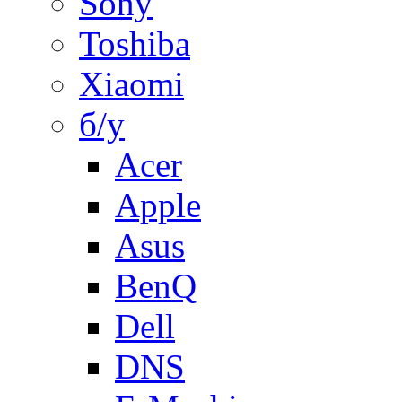
Sony
Toshiba
Xiaomi
б/у
Acer
Apple
Asus
BenQ
Dell
DNS