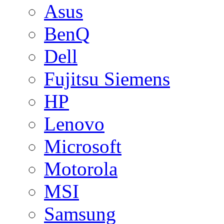
Asus
BenQ
Dell
Fujitsu Siemens
HP
Lenovo
Microsoft
Motorola
MSI
Samsung