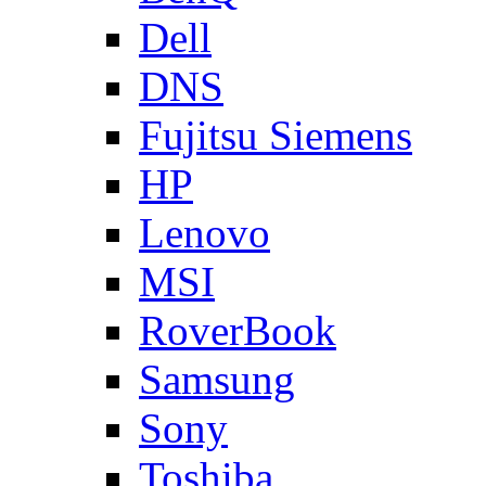
Dell
DNS
Fujitsu Siemens
HP
Lenovo
MSI
RoverBook
Samsung
Sony
Toshiba