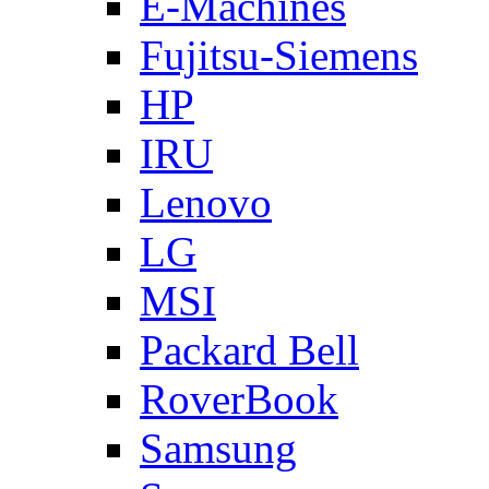
E-Machines
Fujitsu-Siemens
HP
IRU
Lenovo
LG
MSI
Packard Bell
RoverBook
Samsung