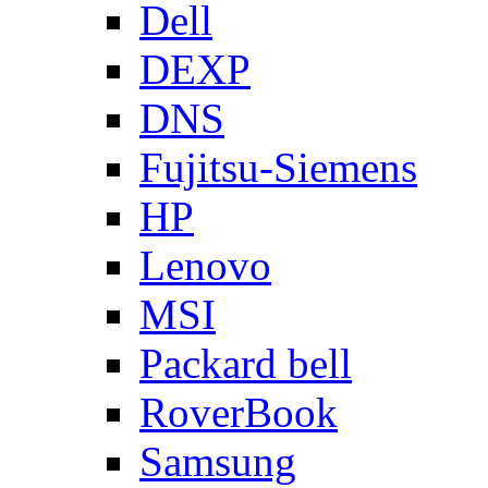
Dell
DEXP
DNS
Fujitsu-Siemens
HP
Lenovo
MSI
Packard bell
RoverBook
Samsung