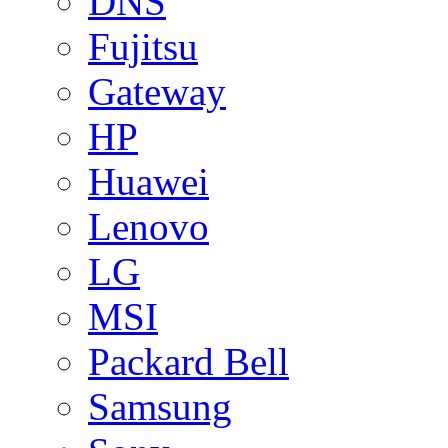
DNS
Fujitsu
Gateway
HP
Huawei
Lenovo
LG
MSI
Packard Bell
Samsung