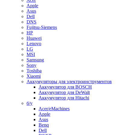
Acer
Apple
Asus
Dell
DNS
Fujitsu-Siemens
HP
Huawei
Lenovo
LG
MSI
Samsung
Sony
Toshiba
Xiaomi
Аккумуляторы для электроинструментов
Аккумулятор для BOSCH
Аккумулятор для DeWalt
Аккумулятор для Hitachi
б/у
Acer/eMachines
Apple
Asus
Benq
Dell