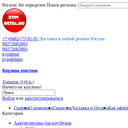
Регион:
Не определен
Поиск региона:
+7 (8482) 77-91-91
Доставка в любой регион России
89272682883
89272682883
kypidetal
kypidetalru
Корзина покупок
Товаров: 0 (0 р.)
Ничего не куплено!
Войти
или
зарегистрироваться
Главная
О компании
Гарантия
Доставка и Оплата
Как оформ
Категории
Аккумуляторы для ноутбуков