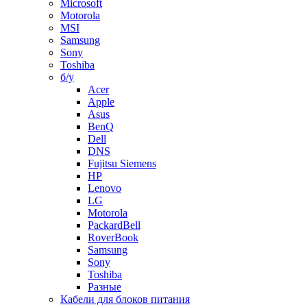
Microsoft
Motorola
MSI
Samsung
Sony
Toshiba
б/у
Acer
Apple
Asus
BenQ
Dell
DNS
Fujitsu Siemens
HP
Lenovo
LG
Motorola
PackardBell
RoverBook
Samsung
Sony
Toshiba
Разные
Кабели для блоков питания