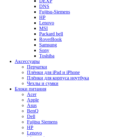
DEXP
DNS
Fujitsu-Siemens
HP
Lenovo
MSI
Packard bell
RoverBook
Samsung
Sony
Toshiba
Аксессуары
Перчатки
Плёнки для iPad и iPhone
Плёнки для корпуса ноутбука
Чехлы и сумки
Блоки питания
Acer
Apple
Asus
BenQ
Dell
Fujitsu Siemens
HP
Lenovo