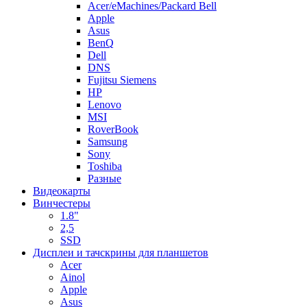
Acer/eMachines/Packard Bell
Apple
Asus
BenQ
Dell
DNS
Fujitsu Siemens
HP
Lenovo
MSI
RoverBook
Samsung
Sony
Toshiba
Разные
Видеокарты
Винчестеры
1.8"
2,5
SSD
Дисплеи и тачскрины для планшетов
Acer
Ainol
Apple
Asus