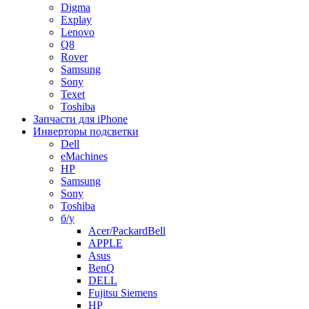
Digma
Explay
Lenovo
Q8
Rover
Samsung
Sony
Texet
Toshiba
Запчасти для iPhone
Инверторы подсветки
Dell
eMachines
HP
Samsung
Sony
Toshiba
б/у
Acer/PackardBell
APPLE
Asus
BenQ
DELL
Fujitsu Siemens
HP