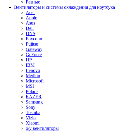
Разные
Вентиляторы и системы охлаждения для ноутбука
Acer
Apple
Asus
Dell
DNS
Foxconn
Fujitsu
Gateway
GeForce
HP
IBM
Lenovo
Medion
Microsoft
MSI
Polaris
RAZER
Samsung
Sony
Toshiba
Vizio
Xiaomi
б/у вентиляторы