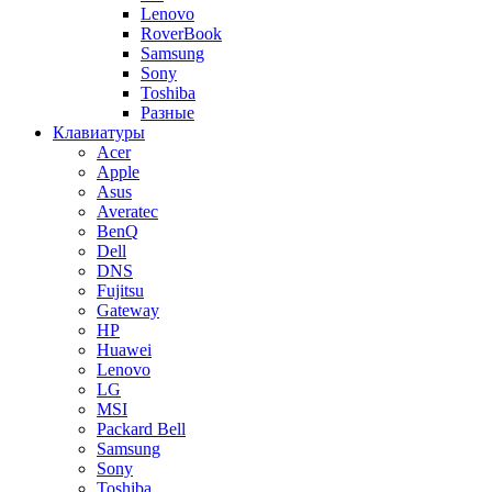
Lenovo
RoverBook
Samsung
Sony
Toshiba
Разные
Клавиатуры
Acer
Apple
Asus
Averatec
BenQ
Dell
DNS
Fujitsu
Gateway
HP
Huawei
Lenovo
LG
MSI
Packard Bell
Samsung
Sony
Toshiba