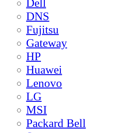
Dell
DNS
Fujitsu
Gateway
HP
Huawei
Lenovo
LG
MSI
Packard Bell