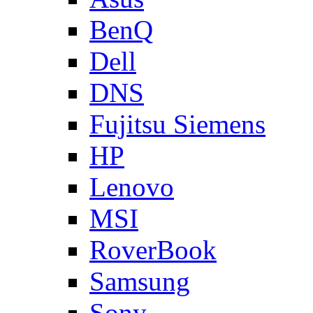
BenQ
Dell
DNS
Fujitsu Siemens
HP
Lenovo
MSI
RoverBook
Samsung
Sony