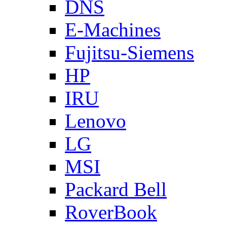
DNS
E-Machines
Fujitsu-Siemens
HP
IRU
Lenovo
LG
MSI
Packard Bell
RoverBook