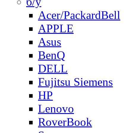
б/у
Acer/PackardBell
APPLE
Asus
BenQ
DELL
Fujitsu Siemens
HP
Lenovo
RoverBook