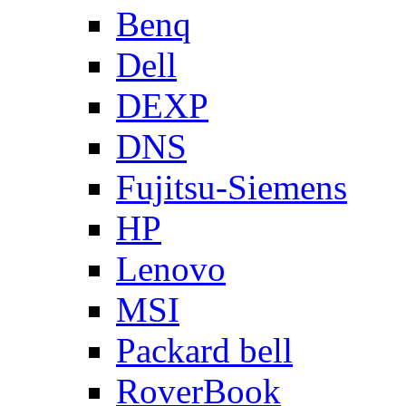
Benq
Dell
DEXP
DNS
Fujitsu-Siemens
HP
Lenovo
MSI
Packard bell
RoverBook