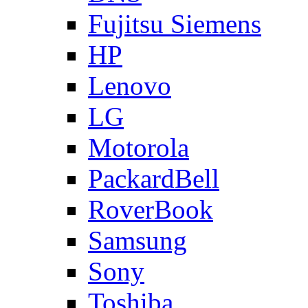
Fujitsu Siemens
HP
Lenovo
LG
Motorola
PackardBell
RoverBook
Samsung
Sony
Toshiba