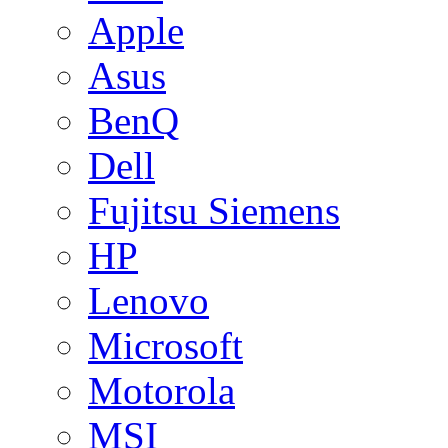
Apple
Asus
BenQ
Dell
Fujitsu Siemens
HP
Lenovo
Microsoft
Motorola
MSI