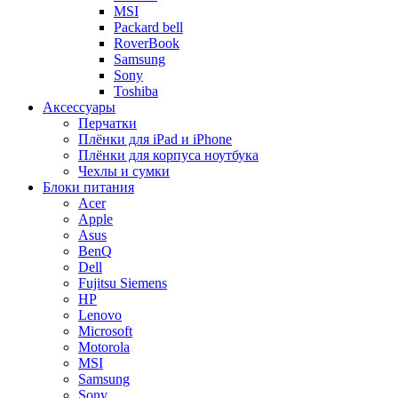
MSI
Packard bell
RoverBook
Samsung
Sony
Toshiba
Аксессуары
Перчатки
Плёнки для iPad и iPhone
Плёнки для корпуса ноутбука
Чехлы и сумки
Блоки питания
Acer
Apple
Asus
BenQ
Dell
Fujitsu Siemens
HP
Lenovo
Microsoft
Motorola
MSI
Samsung
Sony