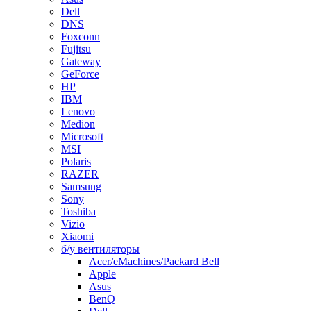
Dell
DNS
Foxconn
Fujitsu
Gateway
GeForce
HP
IBM
Lenovo
Medion
Microsoft
MSI
Polaris
RAZER
Samsung
Sony
Toshiba
Vizio
Xiaomi
б/у вентиляторы
Acer/eMachines/Packard Bell
Apple
Asus
BenQ