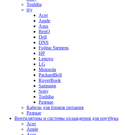
Toshiba
б/у
Acer
Apple
Asus
BenQ
Dell
DNS
Fujitsu Siemens
HP
Lenovo
LG
Motorola
PackardBell
RoverBook
Samsung
Sony
Toshiba
Разные
Кабели для блоков питания
Разные
Вентиляторы и системы охлаждения для ноутбука
Acer
Apple
Asus