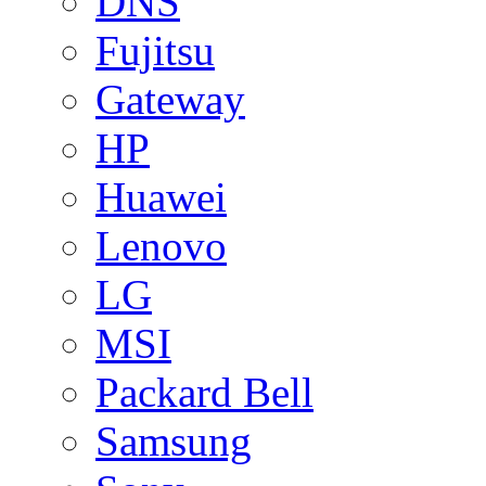
DNS
Fujitsu
Gateway
HP
Huawei
Lenovo
LG
MSI
Packard Bell
Samsung