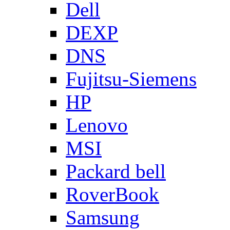
Dell
DEXP
DNS
Fujitsu-Siemens
HP
Lenovo
MSI
Packard bell
RoverBook
Samsung