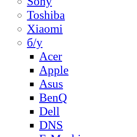
Sony
Toshiba
Xiaomi
б/у
Acer
Apple
Asus
BenQ
Dell
DNS