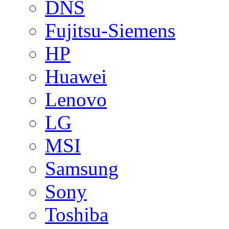
DNS
Fujitsu-Siemens
HP
Huawei
Lenovo
LG
MSI
Samsung
Sony
Toshiba