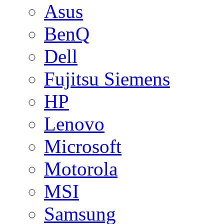
Asus
BenQ
Dell
Fujitsu Siemens
HP
Lenovo
Microsoft
Motorola
MSI
Samsung