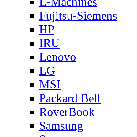
E-Machines
Fujitsu-Siemens
HP
IRU
Lenovo
LG
MSI
Packard Bell
RoverBook
Samsung