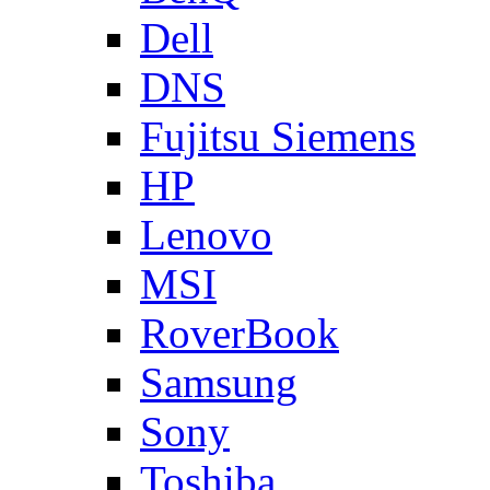
Dell
DNS
Fujitsu Siemens
HP
Lenovo
MSI
RoverBook
Samsung
Sony
Toshiba