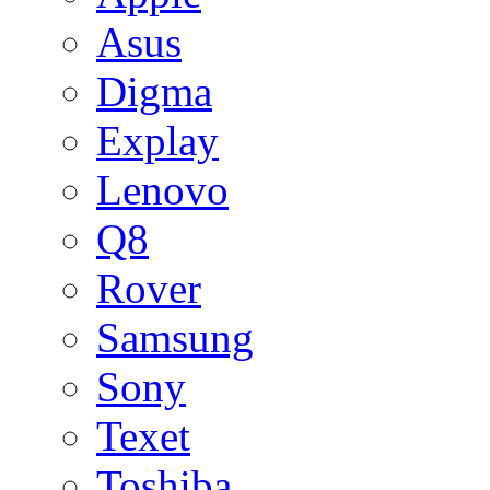
Asus
Digma
Explay
Lenovo
Q8
Rover
Samsung
Sony
Texet
Toshiba