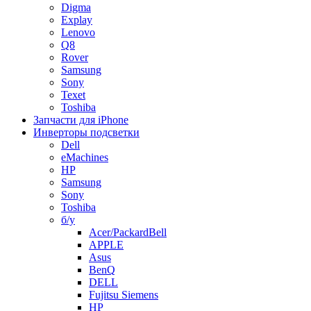
Digma
Explay
Lenovo
Q8
Rover
Samsung
Sony
Texet
Toshiba
Запчасти для iPhone
Инверторы подсветки
Dell
eMachines
HP
Samsung
Sony
Toshiba
б/у
Acer/PackardBell
APPLE
Asus
BenQ
DELL
Fujitsu Siemens
HP