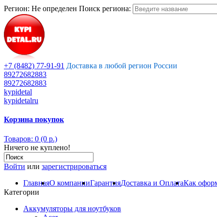
Регион:
Не определен
Поиск региона:
+7 (8482) 77-91-91
Доставка в любой регион России
89272682883
89272682883
kypidetal
kypidetalru
Корзина покупок
Товаров: 0 (0 р.)
Ничего не куплено!
Войти
или
зарегистрироваться
Главная
О компании
Гарантия
Доставка и Оплата
Как оформ
Категории
Аккумуляторы для ноутбуков