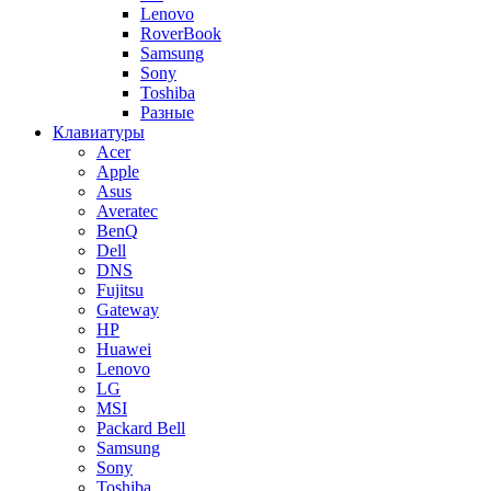
Lenovo
RoverBook
Samsung
Sony
Toshiba
Разные
Клавиатуры
Acer
Apple
Asus
Averatec
BenQ
Dell
DNS
Fujitsu
Gateway
HP
Huawei
Lenovo
LG
MSI
Packard Bell
Samsung
Sony
Toshiba