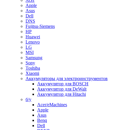
Acer
Apple
Asus
Dell
DNS
Fujitsu-Siemens
HP
Huawei
Lenovo
LG
MSI
Samsung
Sony
Toshiba
Xiaomi
Аккумуляторы для электроинструментов
Аккумулятор для BOSCH
Аккумулятор для DeWalt
Аккумулятор для Hitachi
б/у
Acer/eMachines
Apple
Asus
Benq
Dell