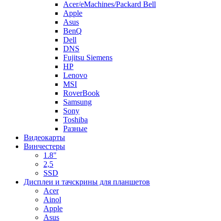
Acer/eMachines/Packard Bell
Apple
Asus
BenQ
Dell
DNS
Fujitsu Siemens
HP
Lenovo
MSI
RoverBook
Samsung
Sony
Toshiba
Разные
Видеокарты
Винчестеры
1.8"
2,5
SSD
Дисплеи и тачскрины для планшетов
Acer
Ainol
Apple
Asus