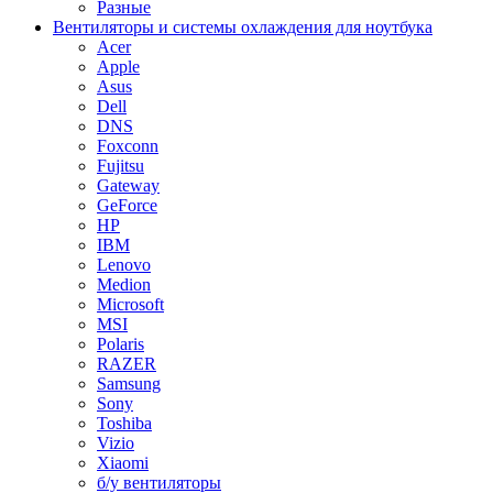
Разные
Вентиляторы и системы охлаждения для ноутбука
Acer
Apple
Asus
Dell
DNS
Foxconn
Fujitsu
Gateway
GeForce
HP
IBM
Lenovo
Medion
Microsoft
MSI
Polaris
RAZER
Samsung
Sony
Toshiba
Vizio
Xiaomi
б/у вентиляторы