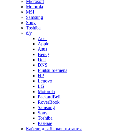
Microsoft
Motorola
MSI
Samsung
Sony
Toshiba
б/у
Acer
Apple
Asus
BenQ
Dell
DNS
Fujitsu Siemens
HP
Lenovo
LG
Motorola
PackardBell
RoverBook
Samsung
Sony
Toshiba
Разные
Кабели для блоков питания