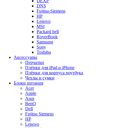
DEXP
DNS
Fujitsu-Siemens
HP
Lenovo
MSI
Packard bell
RoverBook
Samsung
Sony
Toshiba
Аксессуары
Перчатки
Плёнки для iPad и iPhone
Плёнки для корпуса ноутбука
Чехлы и сумки
Блоки питания
Acer
Apple
Asus
BenQ
Dell
Fujitsu Siemens
HP
Lenovo