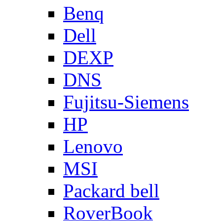
Benq
Dell
DEXP
DNS
Fujitsu-Siemens
HP
Lenovo
MSI
Packard bell
RoverBook