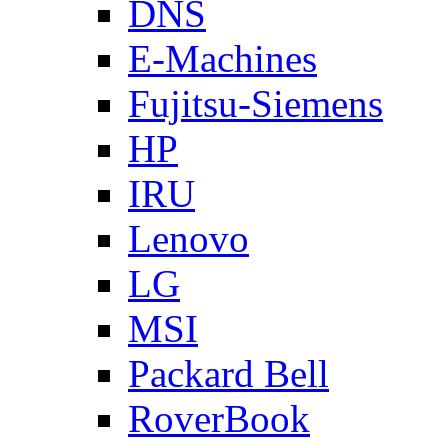
DNS
E-Machines
Fujitsu-Siemens
HP
IRU
Lenovo
LG
MSI
Packard Bell
RoverBook