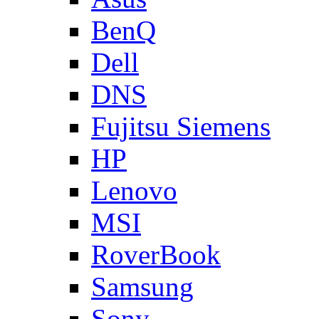
BenQ
Dell
DNS
Fujitsu Siemens
HP
Lenovo
MSI
RoverBook
Samsung
Sony