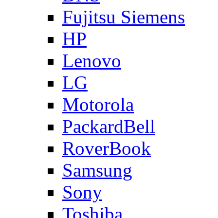
Fujitsu Siemens
HP
Lenovo
LG
Motorola
PackardBell
RoverBook
Samsung
Sony
Toshiba