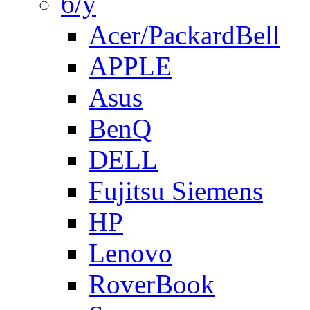
б/у
Acer/PackardBell
APPLE
Asus
BenQ
DELL
Fujitsu Siemens
HP
Lenovo
RoverBook