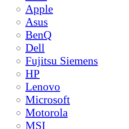
Apple
Asus
BenQ
Dell
Fujitsu Siemens
HP
Lenovo
Microsoft
Motorola
MSI