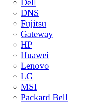
Dell
DNS
Fujitsu
Gateway
HP
Huawei
Lenovo
LG
MSI
Packard Bell