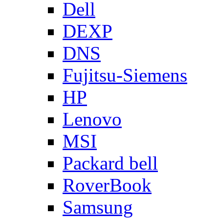
Dell
DEXP
DNS
Fujitsu-Siemens
HP
Lenovo
MSI
Packard bell
RoverBook
Samsung