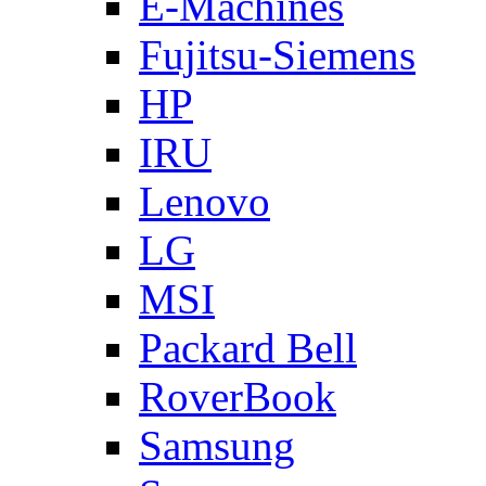
E-Machines
Fujitsu-Siemens
HP
IRU
Lenovo
LG
MSI
Packard Bell
RoverBook
Samsung