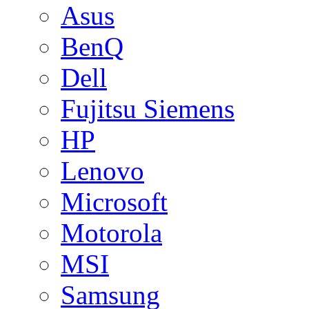
Asus
BenQ
Dell
Fujitsu Siemens
HP
Lenovo
Microsoft
Motorola
MSI
Samsung