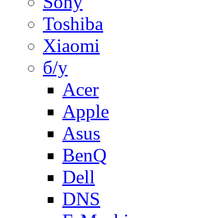
Sony
Toshiba
Xiaomi
б/у
Acer
Apple
Asus
BenQ
Dell
DNS