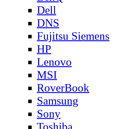
Dell
DNS
Fujitsu Siemens
HP
Lenovo
MSI
RoverBook
Samsung
Sony
Toshiba