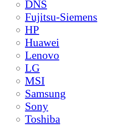
DNS
Fujitsu-Siemens
HP
Huawei
Lenovo
LG
MSI
Samsung
Sony
Toshiba