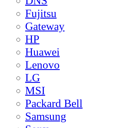
DNS
Fujitsu
Gateway
HP
Huawei
Lenovo
LG
MSI
Packard Bell
Samsung