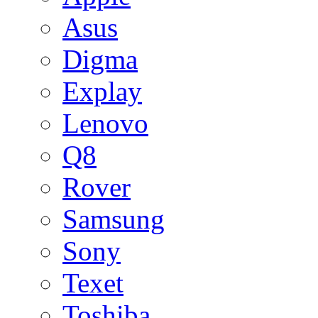
Asus
Digma
Explay
Lenovo
Q8
Rover
Samsung
Sony
Texet
Toshiba