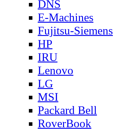
DNS
E-Machines
Fujitsu-Siemens
HP
IRU
Lenovo
LG
MSI
Packard Bell
RoverBook