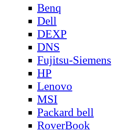
Benq
Dell
DEXP
DNS
Fujitsu-Siemens
HP
Lenovo
MSI
Packard bell
RoverBook