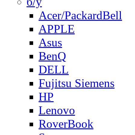
б/у
Acer/PackardBell
APPLE
Asus
BenQ
DELL
Fujitsu Siemens
HP
Lenovo
RoverBook