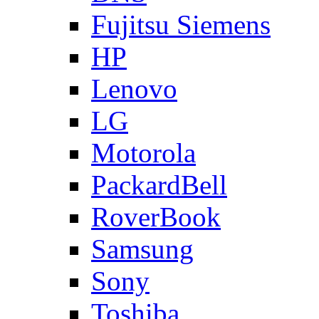
Fujitsu Siemens
HP
Lenovo
LG
Motorola
PackardBell
RoverBook
Samsung
Sony
Toshiba