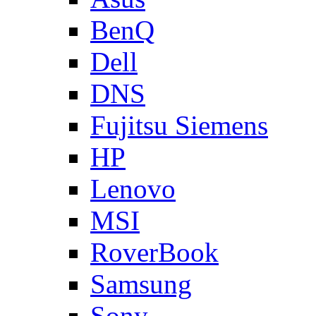
BenQ
Dell
DNS
Fujitsu Siemens
HP
Lenovo
MSI
RoverBook
Samsung
Sony