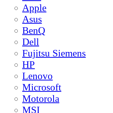
Apple
Asus
BenQ
Dell
Fujitsu Siemens
HP
Lenovo
Microsoft
Motorola
MSI