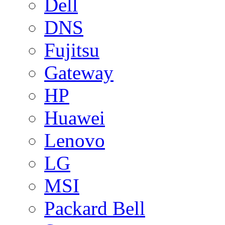
Dell
DNS
Fujitsu
Gateway
HP
Huawei
Lenovo
LG
MSI
Packard Bell