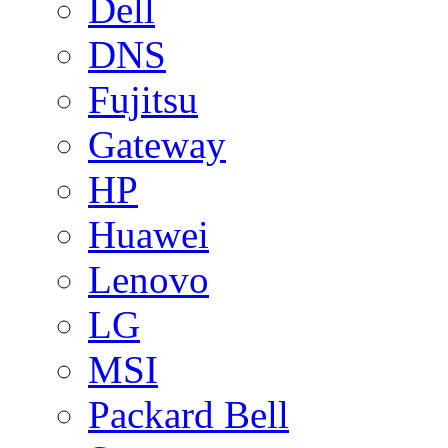
Dell
DNS
Fujitsu
Gateway
HP
Huawei
Lenovo
LG
MSI
Packard Bell