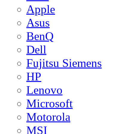
Apple
Asus
BenQ
Dell
Fujitsu Siemens
HP
Lenovo
Microsoft
Motorola
MSI