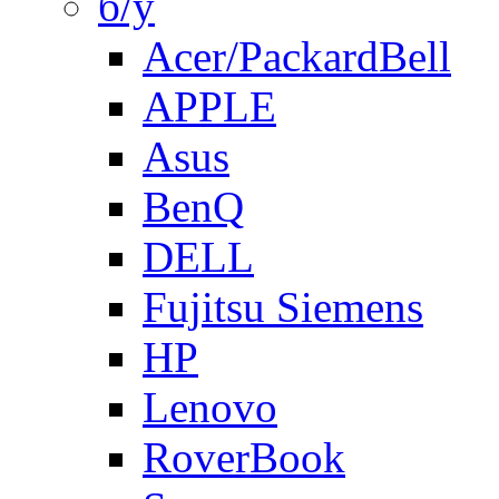
б/у
Acer/PackardBell
APPLE
Asus
BenQ
DELL
Fujitsu Siemens
HP
Lenovo
RoverBook