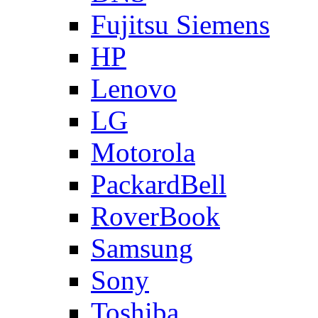
Fujitsu Siemens
HP
Lenovo
LG
Motorola
PackardBell
RoverBook
Samsung
Sony
Toshiba