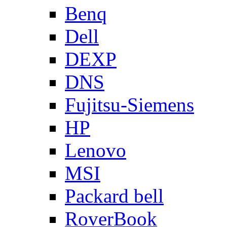
Benq
Dell
DEXP
DNS
Fujitsu-Siemens
HP
Lenovo
MSI
Packard bell
RoverBook