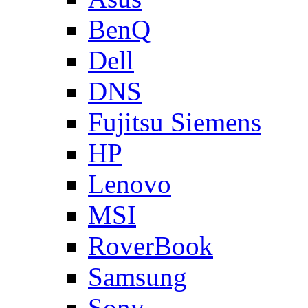
BenQ
Dell
DNS
Fujitsu Siemens
HP
Lenovo
MSI
RoverBook
Samsung
Sony