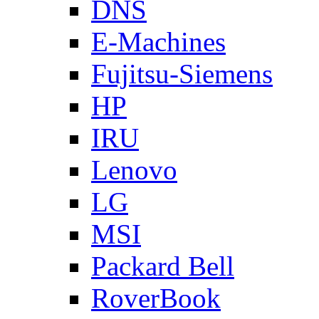
DNS
E-Machines
Fujitsu-Siemens
HP
IRU
Lenovo
LG
MSI
Packard Bell
RoverBook