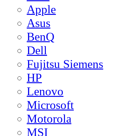
Apple
Asus
BenQ
Dell
Fujitsu Siemens
HP
Lenovo
Microsoft
Motorola
MSI