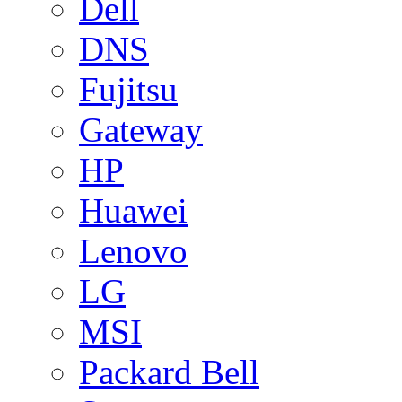
Dell
DNS
Fujitsu
Gateway
HP
Huawei
Lenovo
LG
MSI
Packard Bell