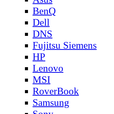
BenQ
Dell
DNS
Fujitsu Siemens
HP
Lenovo
MSI
RoverBook
Samsung
Sony