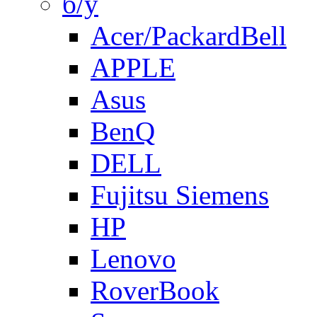
б/у
Acer/PackardBell
APPLE
Asus
BenQ
DELL
Fujitsu Siemens
HP
Lenovo
RoverBook