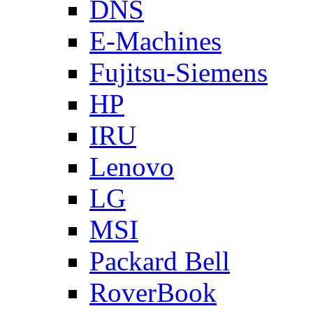
DNS
E-Machines
Fujitsu-Siemens
HP
IRU
Lenovo
LG
MSI
Packard Bell
RoverBook