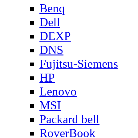
Benq
Dell
DEXP
DNS
Fujitsu-Siemens
HP
Lenovo
MSI
Packard bell
RoverBook