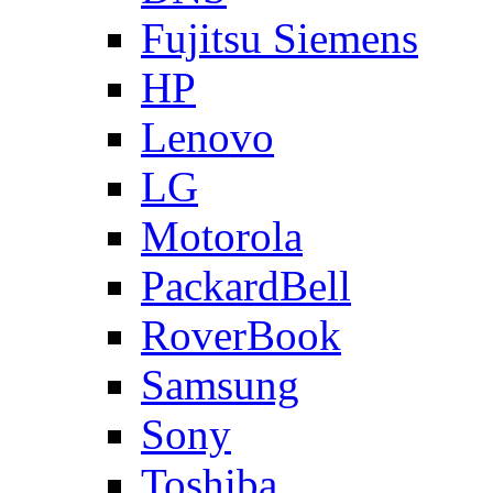
Fujitsu Siemens
HP
Lenovo
LG
Motorola
PackardBell
RoverBook
Samsung
Sony
Toshiba