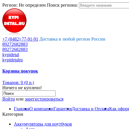
Регион:
Не определен
Поиск региона:
+7 (8482) 77-91-91
Доставка в любой регион России
89272682883
89272682883
kypidetal
kypidetalru
Корзина покупок
Товаров: 0 (0 р.)
Ничего не куплено!
Войти
или
зарегистрироваться
Главная
О компании
Гарантия
Доставка и Оплата
Как оформ
Категории
Аккумуляторы для ноутбуков