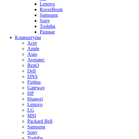
Lenovo
RoverBook
Samsung
Sony
Toshiba
Разные
Клавиатуры
Acer
Apple
Asus
Averatec
BenQ
Dell
DNS
Fujitsu
Gateway
HP
Huawei
Lenovo
LG
MSI
Packard Bell
Samsung
Sony
Toshiba