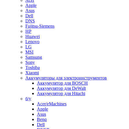
Acer
Apple
Asus
Dell
DNS
Fujitsu-Siemens
HP
Huawei
Lenovo
LG
MSI
Samsung
Sony
Toshiba
Xiaomi
Аккумуляторы для электроинструментов
Аккумулятор для BOSCH
Аккумулятор для DeWalt
Аккумулятор для Hitachi
б/у
Acer/eMachines
Apple
Asus
Benq
Dell