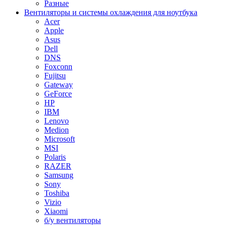
Разные
Вентиляторы и системы охлаждения для ноутбука
Acer
Apple
Asus
Dell
DNS
Foxconn
Fujitsu
Gateway
GeForce
HP
IBM
Lenovo
Medion
Microsoft
MSI
Polaris
RAZER
Samsung
Sony
Toshiba
Vizio
Xiaomi
б/у вентиляторы