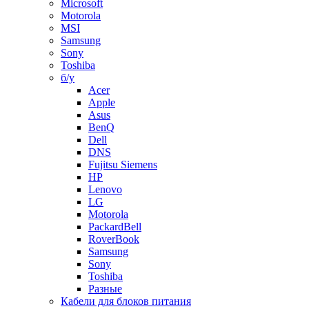
Microsoft
Motorola
MSI
Samsung
Sony
Toshiba
б/у
Acer
Apple
Asus
BenQ
Dell
DNS
Fujitsu Siemens
HP
Lenovo
LG
Motorola
PackardBell
RoverBook
Samsung
Sony
Toshiba
Разные
Кабели для блоков питания