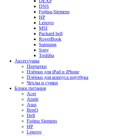
DEXP
DNS
Fujitsu-Siemens
HP
Lenovo
MSI
Packard bell
RoverBook
Samsung
Sony
Toshiba
Аксессуары
Перчатки
Плёнки для iPad и iPhone
Плёнки для корпуса ноутбука
Чехлы и сумки
Блоки питания
Acer
Apple
Asus
BenQ
Dell
Fujitsu Siemens
HP
Lenovo