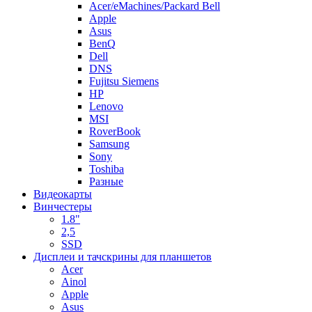
Acer/eMachines/Packard Bell
Apple
Asus
BenQ
Dell
DNS
Fujitsu Siemens
HP
Lenovo
MSI
RoverBook
Samsung
Sony
Toshiba
Разные
Видеокарты
Винчестеры
1.8"
2,5
SSD
Дисплеи и тачскрины для планшетов
Acer
Ainol
Apple
Asus