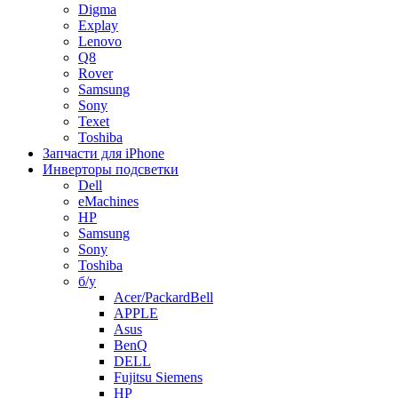
Digma
Explay
Lenovo
Q8
Rover
Samsung
Sony
Texet
Toshiba
Запчасти для iPhone
Инверторы подсветки
Dell
eMachines
HP
Samsung
Sony
Toshiba
б/у
Acer/PackardBell
APPLE
Asus
BenQ
DELL
Fujitsu Siemens
HP