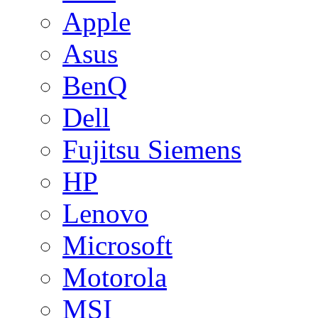
Apple
Asus
BenQ
Dell
Fujitsu Siemens
HP
Lenovo
Microsoft
Motorola
MSI