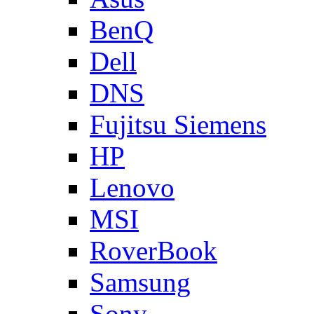
BenQ
Dell
DNS
Fujitsu Siemens
HP
Lenovo
MSI
RoverBook
Samsung
Sony