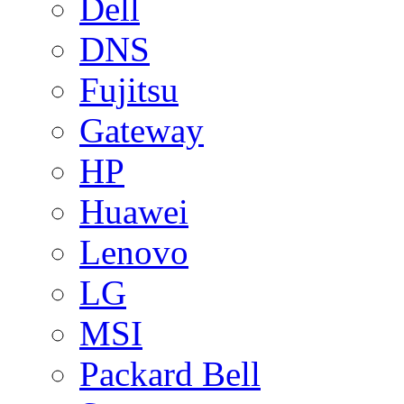
Dell
DNS
Fujitsu
Gateway
HP
Huawei
Lenovo
LG
MSI
Packard Bell