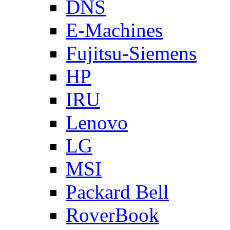
DNS
E-Machines
Fujitsu-Siemens
HP
IRU
Lenovo
LG
MSI
Packard Bell
RoverBook