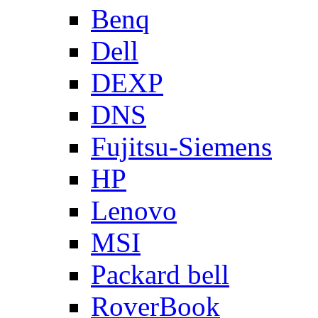
Benq
Dell
DEXP
DNS
Fujitsu-Siemens
HP
Lenovo
MSI
Packard bell
RoverBook