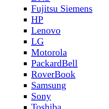
Fujitsu Siemens
HP
Lenovo
LG
Motorola
PackardBell
RoverBook
Samsung
Sony
Toshiba