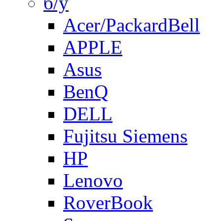
б/у
Acer/PackardBell
APPLE
Asus
BenQ
DELL
Fujitsu Siemens
HP
Lenovo
RoverBook