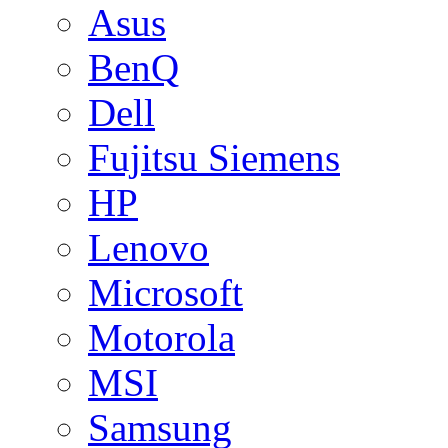
Asus
BenQ
Dell
Fujitsu Siemens
HP
Lenovo
Microsoft
Motorola
MSI
Samsung