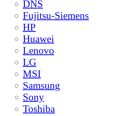
DNS
Fujitsu-Siemens
HP
Huawei
Lenovo
LG
MSI
Samsung
Sony
Toshiba