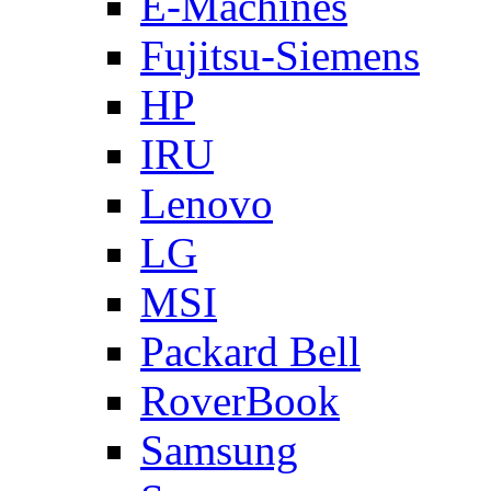
E-Machines
Fujitsu-Siemens
HP
IRU
Lenovo
LG
MSI
Packard Bell
RoverBook
Samsung