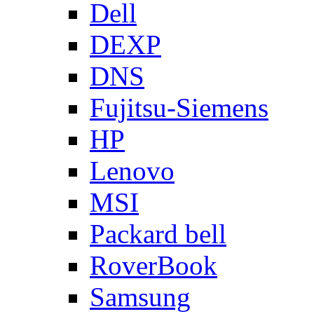
Dell
DEXP
DNS
Fujitsu-Siemens
HP
Lenovo
MSI
Packard bell
RoverBook
Samsung