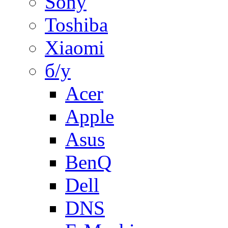
Sony
Toshiba
Xiaomi
б/у
Acer
Apple
Asus
BenQ
Dell
DNS