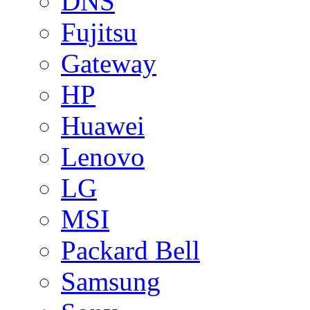
DNS
Fujitsu
Gateway
HP
Huawei
Lenovo
LG
MSI
Packard Bell
Samsung