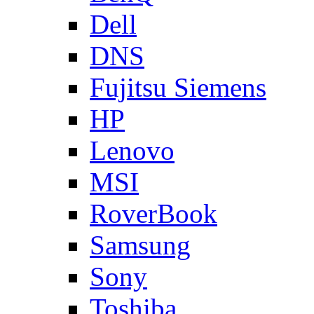
Dell
DNS
Fujitsu Siemens
HP
Lenovo
MSI
RoverBook
Samsung
Sony
Toshiba