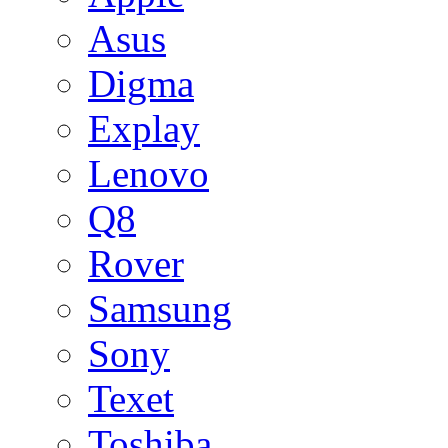
Asus
Digma
Explay
Lenovo
Q8
Rover
Samsung
Sony
Texet
Toshiba