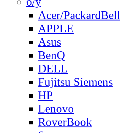
б/у
Acer/PackardBell
APPLE
Asus
BenQ
DELL
Fujitsu Siemens
HP
Lenovo
RoverBook