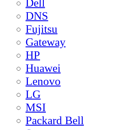
Dell
DNS
Fujitsu
Gateway
HP
Huawei
Lenovo
LG
MSI
Packard Bell