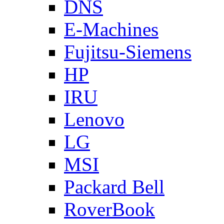
DNS
E-Machines
Fujitsu-Siemens
HP
IRU
Lenovo
LG
MSI
Packard Bell
RoverBook