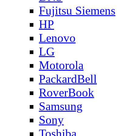
Fujitsu Siemens
HP
Lenovo
LG
Motorola
PackardBell
RoverBook
Samsung
Sony
Toshiba