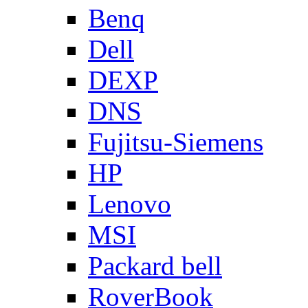
Benq
Dell
DEXP
DNS
Fujitsu-Siemens
HP
Lenovo
MSI
Packard bell
RoverBook