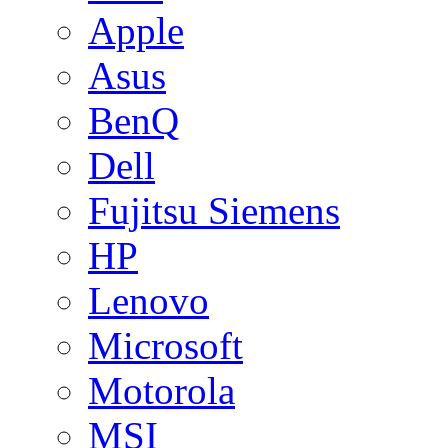
Apple
Asus
BenQ
Dell
Fujitsu Siemens
HP
Lenovo
Microsoft
Motorola
MSI