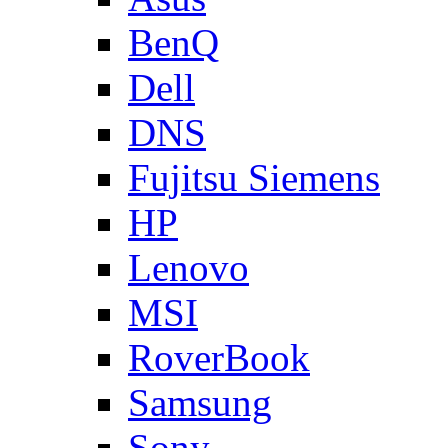
BenQ
Dell
DNS
Fujitsu Siemens
HP
Lenovo
MSI
RoverBook
Samsung
Sony