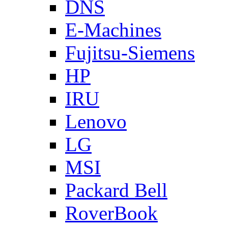
DNS
E-Machines
Fujitsu-Siemens
HP
IRU
Lenovo
LG
MSI
Packard Bell
RoverBook