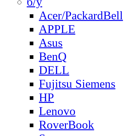
б/у
Acer/PackardBell
APPLE
Asus
BenQ
DELL
Fujitsu Siemens
HP
Lenovo
RoverBook