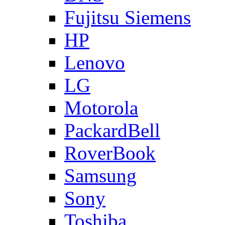
Fujitsu Siemens
HP
Lenovo
LG
Motorola
PackardBell
RoverBook
Samsung
Sony
Toshiba