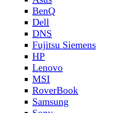
BenQ
Dell
DNS
Fujitsu Siemens
HP
Lenovo
MSI
RoverBook
Samsung
Sony