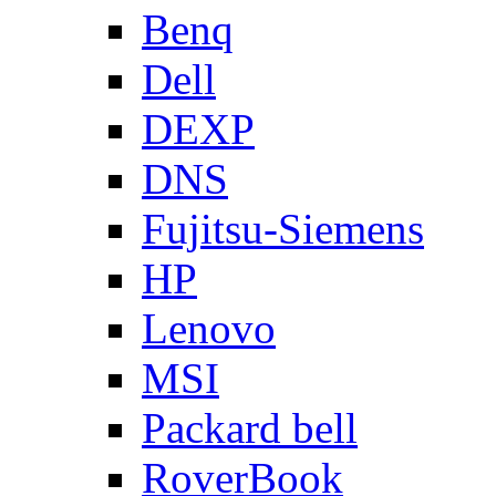
Benq
Dell
DEXP
DNS
Fujitsu-Siemens
HP
Lenovo
MSI
Packard bell
RoverBook