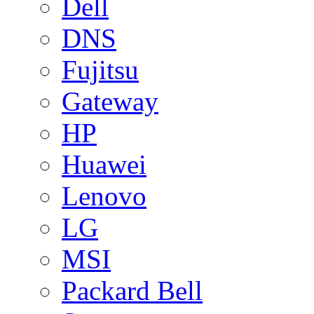
Dell
DNS
Fujitsu
Gateway
HP
Huawei
Lenovo
LG
MSI
Packard Bell