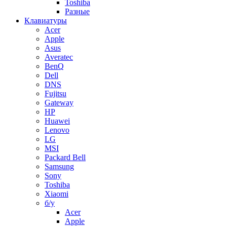
Toshiba
Разные
Клавиатуры
Acer
Apple
Asus
Averatec
BenQ
Dell
DNS
Fujitsu
Gateway
HP
Huawei
Lenovo
LG
MSI
Packard Bell
Samsung
Sony
Toshiba
Xiaomi
б/у
Acer
Apple