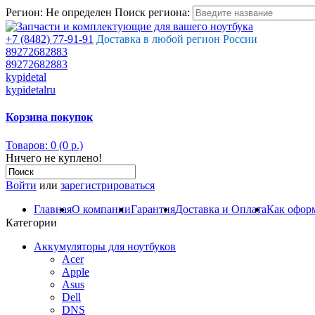
Регион:
Не определен
Поиск региона:
+7 (8482) 77-91-91
Доставка в любой регион России
89272682883
89272682883
kypidetal
kypidetalru
Корзина покупок
Товаров: 0 (0 р.)
Ничего не куплено!
Войти
или
зарегистрироваться
Главная
О компании
Гарантия
Доставка и Оплата
Как оформ
Категории
Аккумуляторы для ноутбуков
Acer
Apple
Asus
Dell
DNS