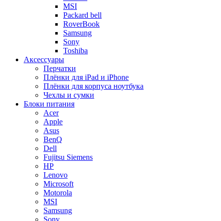
MSI
Packard bell
RoverBook
Samsung
Sony
Toshiba
Аксессуары
Перчатки
Плёнки для iPad и iPhone
Плёнки для корпуса ноутбука
Чехлы и сумки
Блоки питания
Acer
Apple
Asus
BenQ
Dell
Fujitsu Siemens
HP
Lenovo
Microsoft
Motorola
MSI
Samsung
Sony