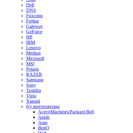
Dell
DNS
Foxconn
Fujitsu
Gateway
GeForce
HP
IBM
Lenovo
Medion
Microsoft
MSI
Polaris
RAZER
Samsung
Sony
Toshiba
Vizio
Xiaomi
б/у вентиляторы
Acer/eMachines/Packard Bell
Apple
Asus
BenQ