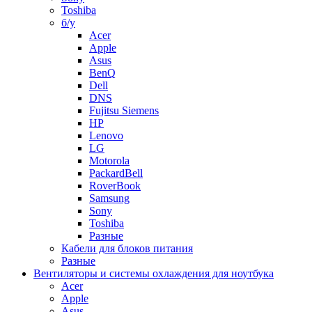
Toshiba
б/у
Acer
Apple
Asus
BenQ
Dell
DNS
Fujitsu Siemens
HP
Lenovo
LG
Motorola
PackardBell
RoverBook
Samsung
Sony
Toshiba
Разные
Кабели для блоков питания
Разные
Вентиляторы и системы охлаждения для ноутбука
Acer
Apple
Asus