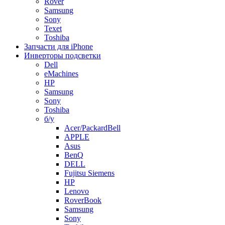
Rover
Samsung
Sony
Texet
Toshiba
Запчасти для iPhone
Инверторы подсветки
Dell
eMachines
HP
Samsung
Sony
Toshiba
б/у
Acer/PackardBell
APPLE
Asus
BenQ
DELL
Fujitsu Siemens
HP
Lenovo
RoverBook
Samsung
Sony