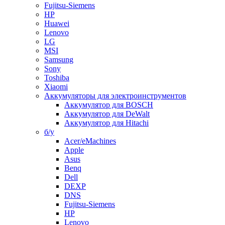
Fujitsu-Siemens
HP
Huawei
Lenovo
LG
MSI
Samsung
Sony
Toshiba
Xiaomi
Аккумуляторы для электроинструментов
Аккумулятор для BOSCH
Аккумулятор для DeWalt
Аккумулятор для Hitachi
б/у
Acer/eMachines
Apple
Asus
Benq
Dell
DEXP
DNS
Fujitsu-Siemens
HP
Lenovo