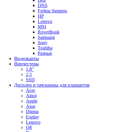
Dell
DNS
Fujitsu Siemens
HP
Lenovo
MSI
RoverBook
Samsung
Sony
Toshiba
Разные
Видеокарты
Винчестеры
1.8"
2,5
SSD
Дисплеи и тачскрины для планшетов
Acer
Ainol
Apple
Asus
Digma
Explay
Lenovo
Q8