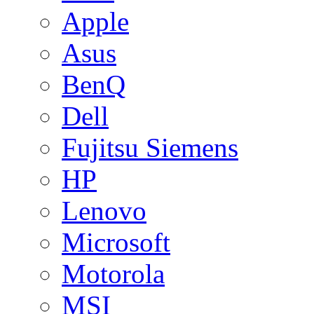
Apple
Asus
BenQ
Dell
Fujitsu Siemens
HP
Lenovo
Microsoft
Motorola
MSI