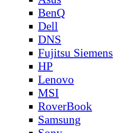
BenQ
Dell
DNS
Fujitsu Siemens
HP
Lenovo
MSI
RoverBook
Samsung
Sony