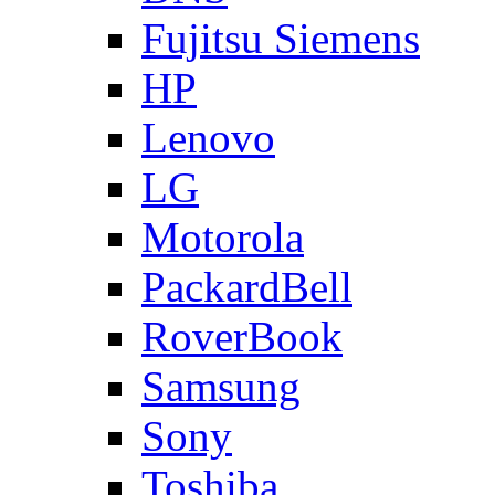
Fujitsu Siemens
HP
Lenovo
LG
Motorola
PackardBell
RoverBook
Samsung
Sony
Toshiba