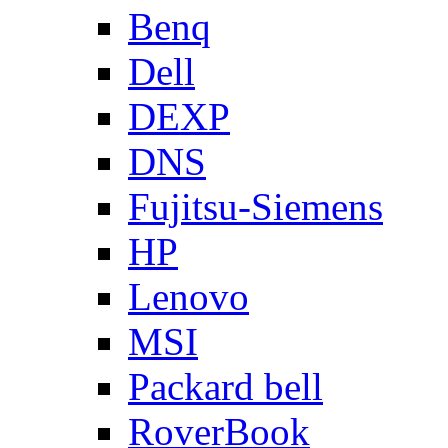
Benq
Dell
DEXP
DNS
Fujitsu-Siemens
HP
Lenovo
MSI
Packard bell
RoverBook