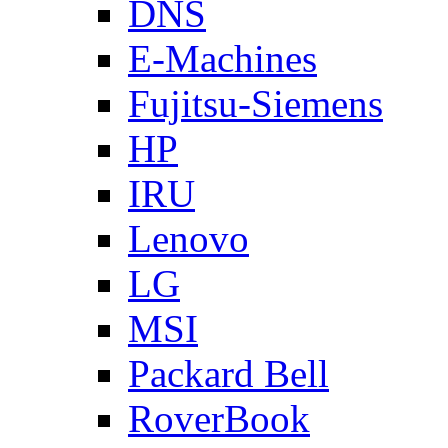
DNS
E-Machines
Fujitsu-Siemens
HP
IRU
Lenovo
LG
MSI
Packard Bell
RoverBook