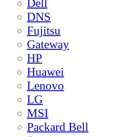
Dell
DNS
Fujitsu
Gateway
HP
Huawei
Lenovo
LG
MSI
Packard Bell