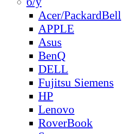
б/у
Acer/PackardBell
APPLE
Asus
BenQ
DELL
Fujitsu Siemens
HP
Lenovo
RoverBook