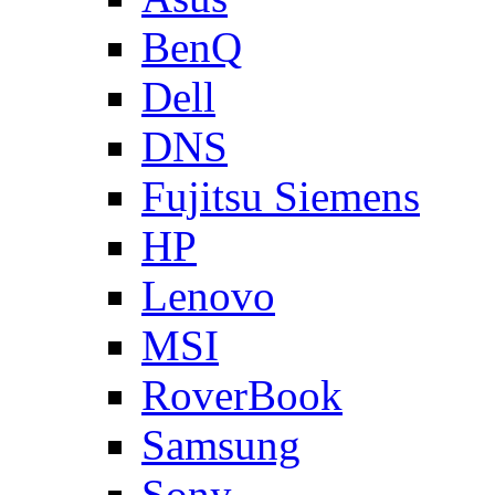
BenQ
Dell
DNS
Fujitsu Siemens
HP
Lenovo
MSI
RoverBook
Samsung
Sony