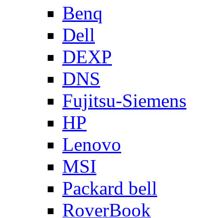
Benq
Dell
DEXP
DNS
Fujitsu-Siemens
HP
Lenovo
MSI
Packard bell
RoverBook