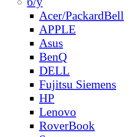
б/у
Acer/PackardBell
APPLE
Asus
BenQ
DELL
Fujitsu Siemens
HP
Lenovo
RoverBook