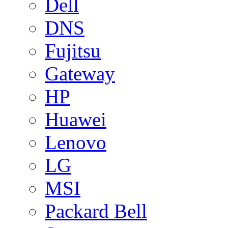
Dell
DNS
Fujitsu
Gateway
HP
Huawei
Lenovo
LG
MSI
Packard Bell