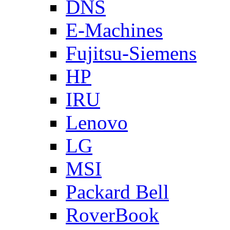
DNS
E-Machines
Fujitsu-Siemens
HP
IRU
Lenovo
LG
MSI
Packard Bell
RoverBook