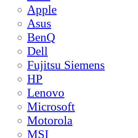
Apple
Asus
BenQ
Dell
Fujitsu Siemens
HP
Lenovo
Microsoft
Motorola
MSI