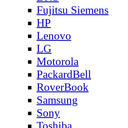
Fujitsu Siemens
HP
Lenovo
LG
Motorola
PackardBell
RoverBook
Samsung
Sony
Toshiba