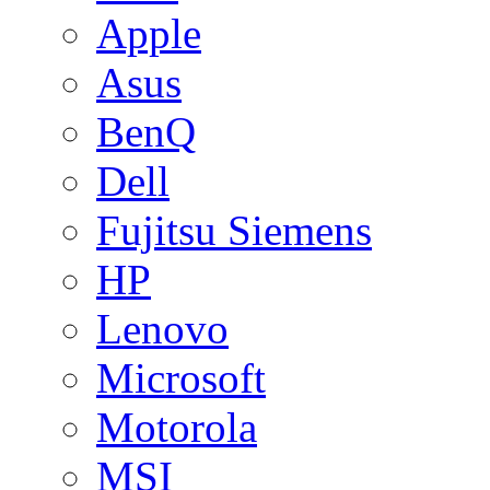
Apple
Asus
BenQ
Dell
Fujitsu Siemens
HP
Lenovo
Microsoft
Motorola
MSI