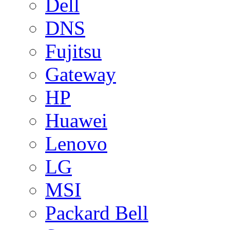
Dell
DNS
Fujitsu
Gateway
HP
Huawei
Lenovo
LG
MSI
Packard Bell