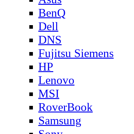
BenQ
Dell
DNS
Fujitsu Siemens
HP
Lenovo
MSI
RoverBook
Samsung
Sony