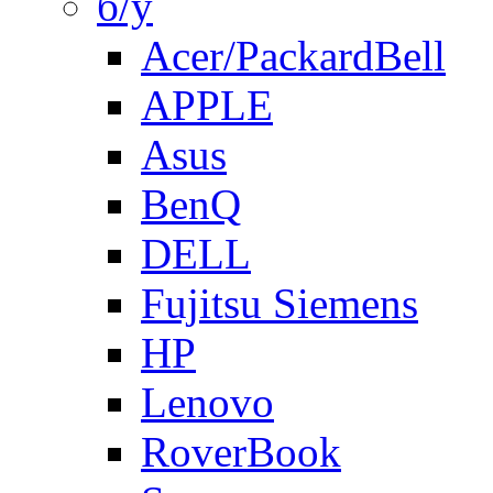
б/у
Acer/PackardBell
APPLE
Asus
BenQ
DELL
Fujitsu Siemens
HP
Lenovo
RoverBook