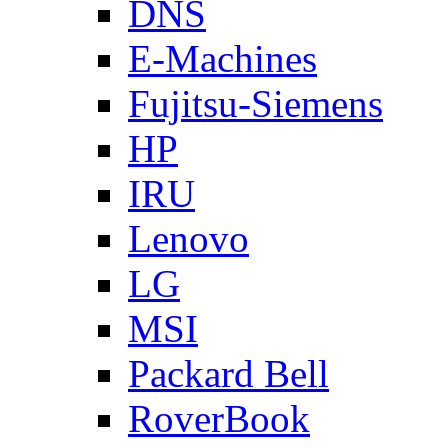
DNS
E-Machines
Fujitsu-Siemens
HP
IRU
Lenovo
LG
MSI
Packard Bell
RoverBook