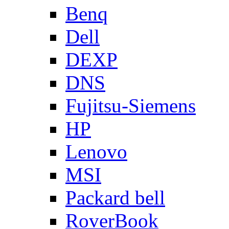
Benq
Dell
DEXP
DNS
Fujitsu-Siemens
HP
Lenovo
MSI
Packard bell
RoverBook