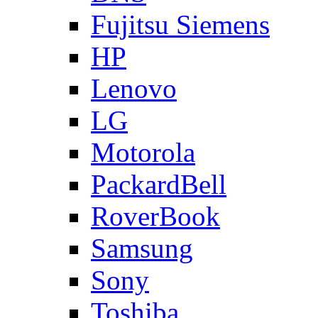
Fujitsu Siemens
HP
Lenovo
LG
Motorola
PackardBell
RoverBook
Samsung
Sony
Toshiba