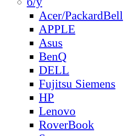
б/у
Acer/PackardBell
APPLE
Asus
BenQ
DELL
Fujitsu Siemens
HP
Lenovo
RoverBook