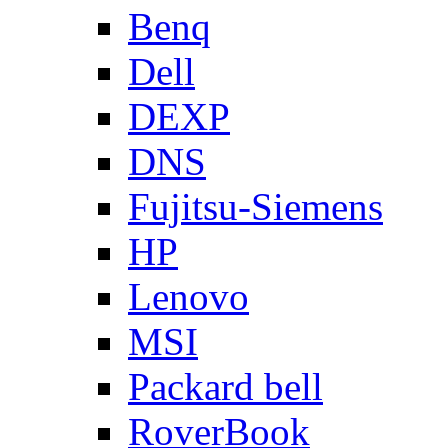
Benq
Dell
DEXP
DNS
Fujitsu-Siemens
HP
Lenovo
MSI
Packard bell
RoverBook