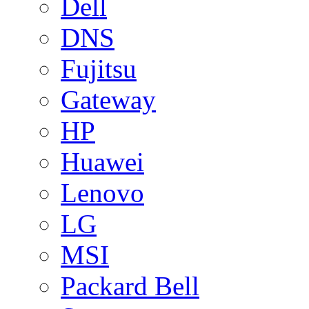
Dell
DNS
Fujitsu
Gateway
HP
Huawei
Lenovo
LG
MSI
Packard Bell