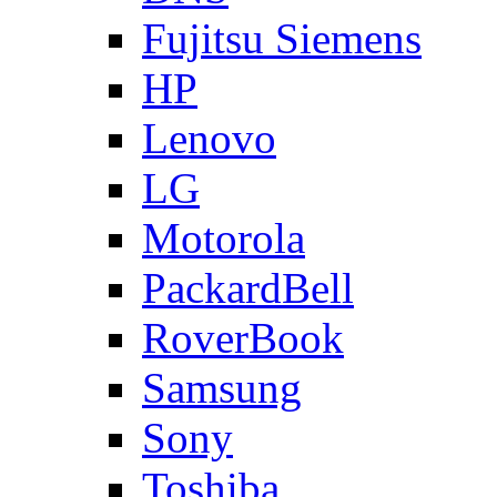
Fujitsu Siemens
HP
Lenovo
LG
Motorola
PackardBell
RoverBook
Samsung
Sony
Toshiba