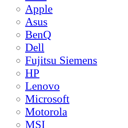
Apple
Asus
BenQ
Dell
Fujitsu Siemens
HP
Lenovo
Microsoft
Motorola
MSI