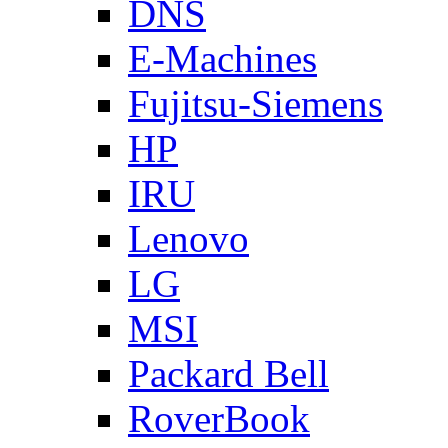
DNS
E-Machines
Fujitsu-Siemens
HP
IRU
Lenovo
LG
MSI
Packard Bell
RoverBook