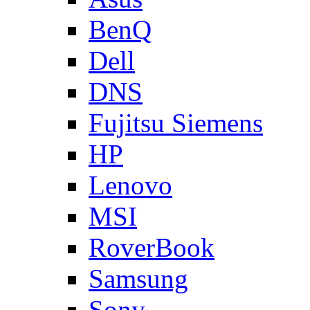
BenQ
Dell
DNS
Fujitsu Siemens
HP
Lenovo
MSI
RoverBook
Samsung
Sony