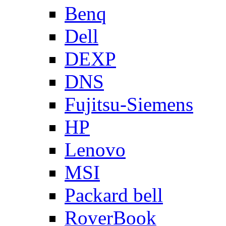
Benq
Dell
DEXP
DNS
Fujitsu-Siemens
HP
Lenovo
MSI
Packard bell
RoverBook