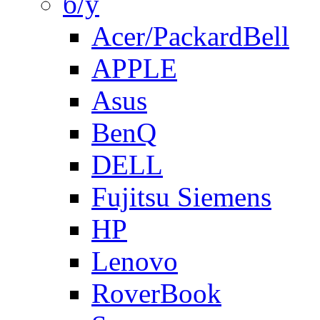
б/у
Acer/PackardBell
APPLE
Asus
BenQ
DELL
Fujitsu Siemens
HP
Lenovo
RoverBook