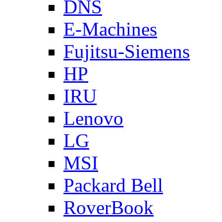
DNS
E-Machines
Fujitsu-Siemens
HP
IRU
Lenovo
LG
MSI
Packard Bell
RoverBook