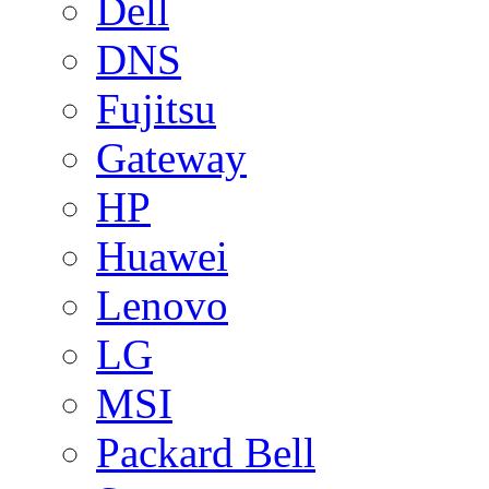
Dell
DNS
Fujitsu
Gateway
HP
Huawei
Lenovo
LG
MSI
Packard Bell