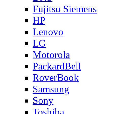
Fujitsu Siemens
HP
Lenovo
LG
Motorola
PackardBell
RoverBook
Samsung
Sony
Toshiba