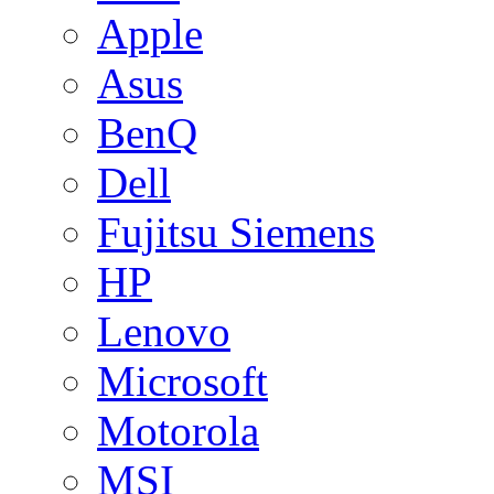
Apple
Asus
BenQ
Dell
Fujitsu Siemens
HP
Lenovo
Microsoft
Motorola
MSI