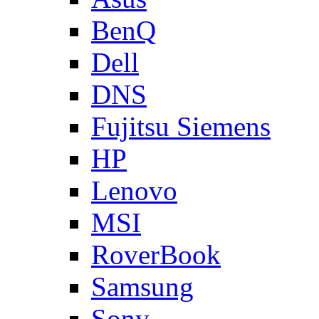
BenQ
Dell
DNS
Fujitsu Siemens
HP
Lenovo
MSI
RoverBook
Samsung
Sony