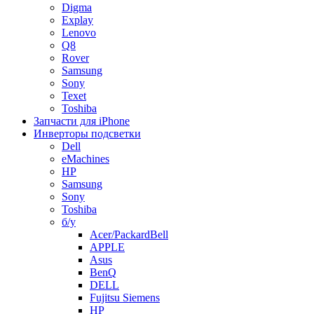
Digma
Explay
Lenovo
Q8
Rover
Samsung
Sony
Texet
Toshiba
Запчасти для iPhone
Инверторы подсветки
Dell
eMachines
HP
Samsung
Sony
Toshiba
б/у
Acer/PackardBell
APPLE
Asus
BenQ
DELL
Fujitsu Siemens
HP