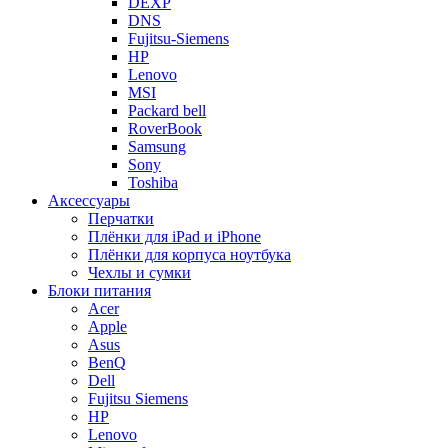
DEXP
DNS
Fujitsu-Siemens
HP
Lenovo
MSI
Packard bell
RoverBook
Samsung
Sony
Toshiba
Аксессуары
Перчатки
Плёнки для iPad и iPhone
Плёнки для корпуса ноутбука
Чехлы и сумки
Блоки питания
Acer
Apple
Asus
BenQ
Dell
Fujitsu Siemens
HP
Lenovo