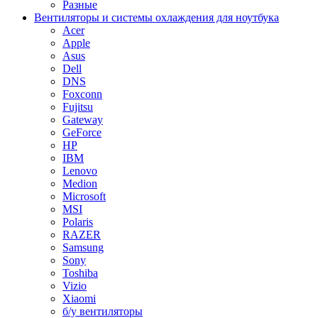
Разные
Вентиляторы и системы охлаждения для ноутбука
Acer
Apple
Asus
Dell
DNS
Foxconn
Fujitsu
Gateway
GeForce
HP
IBM
Lenovo
Medion
Microsoft
MSI
Polaris
RAZER
Samsung
Sony
Toshiba
Vizio
Xiaomi
б/у вентиляторы