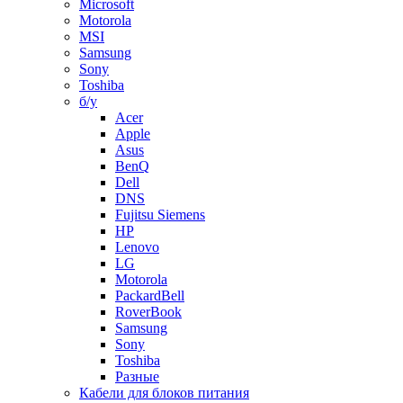
Microsoft
Motorola
MSI
Samsung
Sony
Toshiba
б/у
Acer
Apple
Asus
BenQ
Dell
DNS
Fujitsu Siemens
HP
Lenovo
LG
Motorola
PackardBell
RoverBook
Samsung
Sony
Toshiba
Разные
Кабели для блоков питания