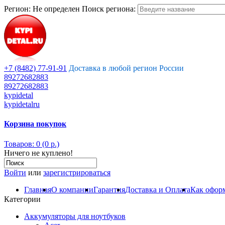
Регион:
Не определен
Поиск региона:
+7 (8482) 77-91-91
Доставка в любой регион России
89272682883
89272682883
kypidetal
kypidetalru
Корзина покупок
Товаров: 0 (0 р.)
Ничего не куплено!
Войти
или
зарегистрироваться
Главная
О компании
Гарантия
Доставка и Оплата
Как оформ
Категории
Аккумуляторы для ноутбуков