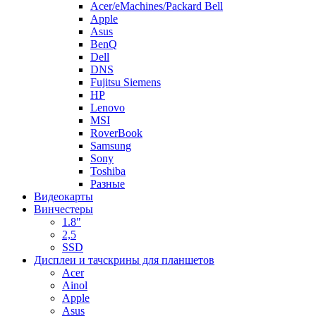
Acer/eMachines/Packard Bell
Apple
Asus
BenQ
Dell
DNS
Fujitsu Siemens
HP
Lenovo
MSI
RoverBook
Samsung
Sony
Toshiba
Разные
Видеокарты
Винчестеры
1.8"
2,5
SSD
Дисплеи и тачскрины для планшетов
Acer
Ainol
Apple
Asus