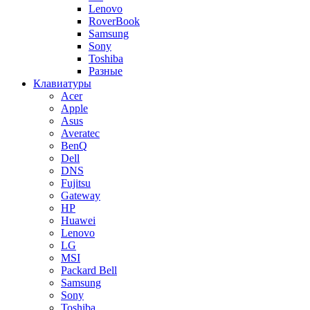
Lenovo
RoverBook
Samsung
Sony
Toshiba
Разные
Клавиатуры
Acer
Apple
Asus
Averatec
BenQ
Dell
DNS
Fujitsu
Gateway
HP
Huawei
Lenovo
LG
MSI
Packard Bell
Samsung
Sony
Toshiba