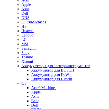
Acer
Apple
Asus
Dell
DNS
Fujitsu-Siemens
HP
Huawei
Lenovo
LG
MSI
Samsung
Sony
Toshiba
Xiaomi
Аккумуляторы для электроинструментов
Аккумулятор для BOSCH
Аккумулятор для DeWalt
Аккумулятор для Hitachi
б/у
Acer/eMachines
Apple
Asus
Benq
Dell