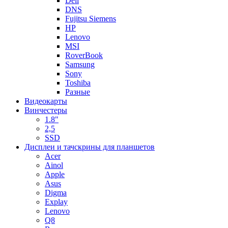
Dell
DNS
Fujitsu Siemens
HP
Lenovo
MSI
RoverBook
Samsung
Sony
Toshiba
Разные
Видеокарты
Винчестеры
1.8"
2,5
SSD
Дисплеи и тачскрины для планшетов
Acer
Ainol
Apple
Asus
Digma
Explay
Lenovo
Q8