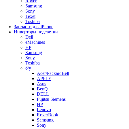
Rover
Samsung
Sony
Texet
Toshiba
Запчасти для iPhone
Инверторы подсветки
Dell
eMachines
HP
Samsung
Sony
Toshiba
б/у
Acer/PackardBell
APPLE
Asus
BenQ
DELL
Fujitsu Siemens
HP
Lenovo
RoverBook
Samsung
Sony