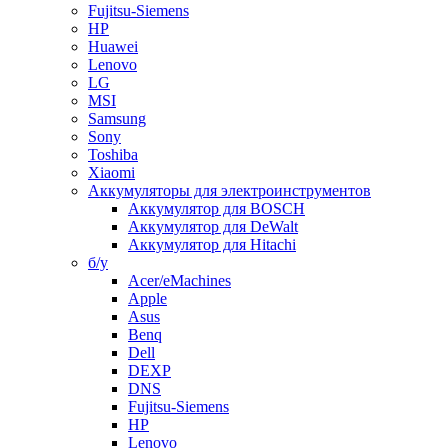
Fujitsu-Siemens
HP
Huawei
Lenovo
LG
MSI
Samsung
Sony
Toshiba
Xiaomi
Аккумуляторы для электроинструментов
Аккумулятор для BOSCH
Аккумулятор для DeWalt
Аккумулятор для Hitachi
б/у
Acer/eMachines
Apple
Asus
Benq
Dell
DEXP
DNS
Fujitsu-Siemens
HP
Lenovo