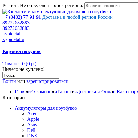
Регион:
Не определен
Поиск региона:
+7 (8482) 77-91-91
Доставка в любой регион России
89272682883
89272682883
kypidetal
kypidetalru
Корзина покупок
Товаров: 0 (0 р.)
Ничего не куплено!
Войти
или
зарегистрироваться
Главная
О компании
Гарантия
Доставка и Оплата
Как оформ
Категории
Аккумуляторы для ноутбуков
Acer
Apple
Asus
Dell
DNS