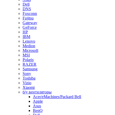
Dell
DNS
Foxconn
Fujitsu
Gateway
GeForce
HP
IBM
Lenovo
Medion
Microsoft
MSI
Polaris
RAZER
Samsung
Sony
Toshiba
Vizio
Xiaomi
б/у вентиляторы
Acer/eMachines/Packard Bell
Apple
Asus
BenQ