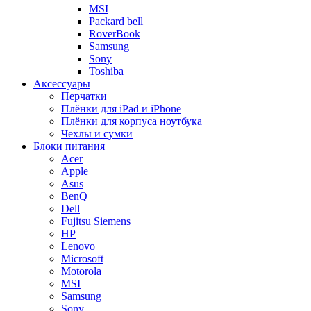
MSI
Packard bell
RoverBook
Samsung
Sony
Toshiba
Аксессуары
Перчатки
Плёнки для iPad и iPhone
Плёнки для корпуса ноутбука
Чехлы и сумки
Блоки питания
Acer
Apple
Asus
BenQ
Dell
Fujitsu Siemens
HP
Lenovo
Microsoft
Motorola
MSI
Samsung
Sony