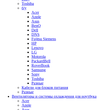
Toshiba
б/у
Acer
Apple
Asus
BenQ
Dell
DNS
Fujitsu Siemens
HP
Lenovo
LG
Motorola
PackardBell
RoverBook
Samsung
Sony
Toshiba
Разные
Кабели для блоков питания
Разные
Вентиляторы и системы охлаждения для ноутбука
Acer
Apple
Asus