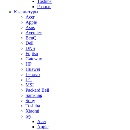
Toshiba
Разные
Клавиатуры
Acer
Apple
Asus
Averatec
BenQ
Dell
DNS
Fujitsu
Gateway
HP
Huawei
Lenovo
LG
MSI
Packard Bell
Samsung
Sony
Toshiba
Xiaomi
б/у
Acer
Apple