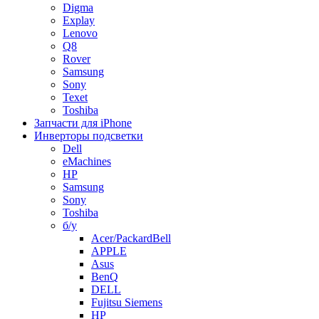
Digma
Explay
Lenovo
Q8
Rover
Samsung
Sony
Texet
Toshiba
Запчасти для iPhone
Инверторы подсветки
Dell
eMachines
HP
Samsung
Sony
Toshiba
б/у
Acer/PackardBell
APPLE
Asus
BenQ
DELL
Fujitsu Siemens
HP