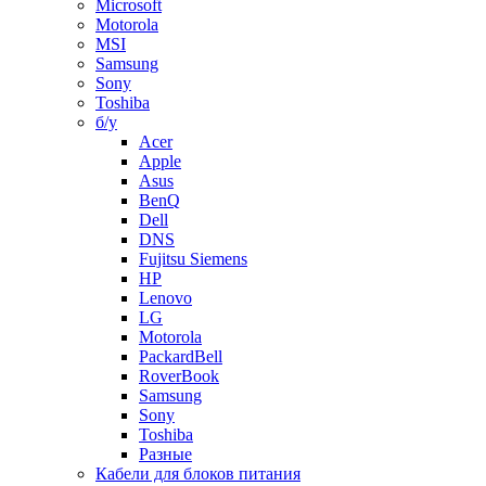
Microsoft
Motorola
MSI
Samsung
Sony
Toshiba
б/у
Acer
Apple
Asus
BenQ
Dell
DNS
Fujitsu Siemens
HP
Lenovo
LG
Motorola
PackardBell
RoverBook
Samsung
Sony
Toshiba
Разные
Кабели для блоков питания