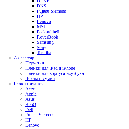
DEXP
DNS
Fujitsu-Siemens
HP
Lenovo
MSI
Packard bell
RoverBook
Samsung
Sony
Toshiba
Аксессуары
Перчатки
Плёнки для iPad и iPhone
Плёнки для корпуса ноутбука
Чехлы и сумки
Блоки питания
Acer
Apple
Asus
BenQ
Dell
Fujitsu Siemens
HP
Lenovo