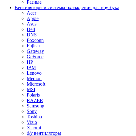
Разные
Вентиляторы и системы охлаждения для ноутбука
Acer
Apple
Asus
Dell
DNS
Foxconn
Fujitsu
Gateway
GeForce
HP
IBM
Lenovo
Medion
Microsoft
MSI
Polaris
RAZER
Samsung
Sony
Toshiba
Vizio
Xiaomi
б/у вентиляторы