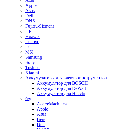
Acer
Apple
Asus
Dell
DNS
Fujitsu-Siemens
HP
Huawei
Lenovo
LG
MSI
Samsung
Sony
Toshiba
Xiaomi
Аккумуляторы для электроинструментов
Аккумулятор для BOSCH
Аккумулятор для DeWalt
Аккумулятор для Hitachi
б/у
Acer/eMachines
Apple
Asus
Benq
Dell