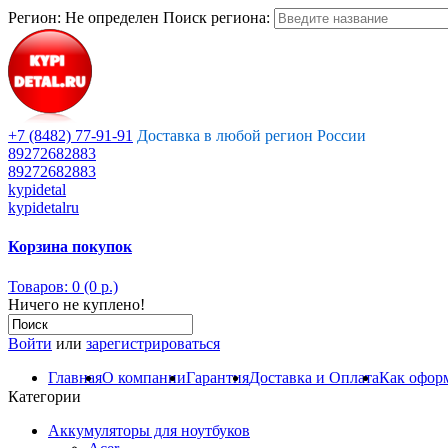
Регион:
Не определен
Поиск региона:
+7 (8482) 77-91-91
Доставка в любой регион России
89272682883
89272682883
kypidetal
kypidetalru
Корзина покупок
Товаров: 0 (0 р.)
Ничего не куплено!
Войти
или
зарегистрироваться
Главная
О компании
Гарантия
Доставка и Оплата
Как оформ
Категории
Аккумуляторы для ноутбуков