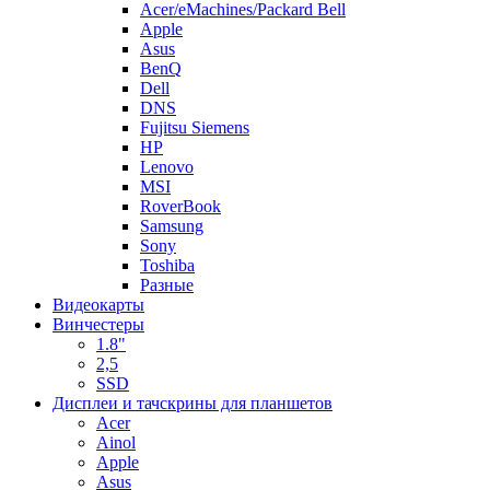
Acer/eMachines/Packard Bell
Apple
Asus
BenQ
Dell
DNS
Fujitsu Siemens
HP
Lenovo
MSI
RoverBook
Samsung
Sony
Toshiba
Разные
Видеокарты
Винчестеры
1.8"
2,5
SSD
Дисплеи и тачскрины для планшетов
Acer
Ainol
Apple
Asus