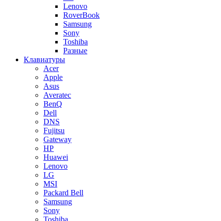
Lenovo
RoverBook
Samsung
Sony
Toshiba
Разные
Клавиатуры
Acer
Apple
Asus
Averatec
BenQ
Dell
DNS
Fujitsu
Gateway
HP
Huawei
Lenovo
LG
MSI
Packard Bell
Samsung
Sony
Toshiba