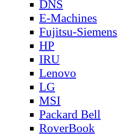
DNS
E-Machines
Fujitsu-Siemens
HP
IRU
Lenovo
LG
MSI
Packard Bell
RoverBook