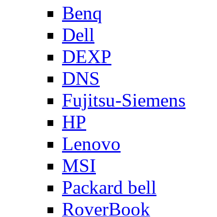
Benq
Dell
DEXP
DNS
Fujitsu-Siemens
HP
Lenovo
MSI
Packard bell
RoverBook