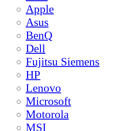
Apple
Asus
BenQ
Dell
Fujitsu Siemens
HP
Lenovo
Microsoft
Motorola
MSI