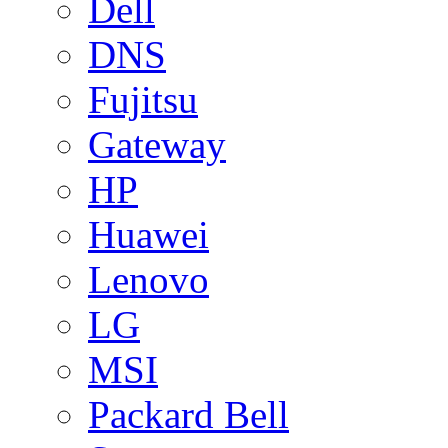
Dell
DNS
Fujitsu
Gateway
HP
Huawei
Lenovo
LG
MSI
Packard Bell