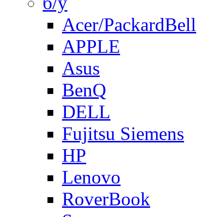
б/у
Acer/PackardBell
APPLE
Asus
BenQ
DELL
Fujitsu Siemens
HP
Lenovo
RoverBook