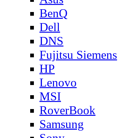
BenQ
Dell
DNS
Fujitsu Siemens
HP
Lenovo
MSI
RoverBook
Samsung
Sony