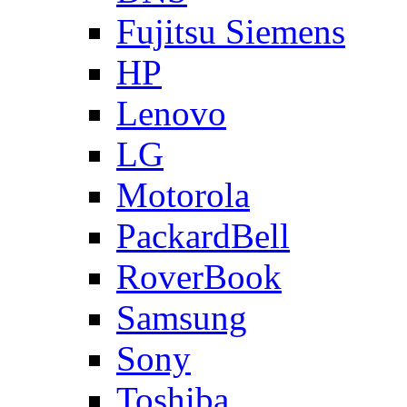
Fujitsu Siemens
HP
Lenovo
LG
Motorola
PackardBell
RoverBook
Samsung
Sony
Toshiba