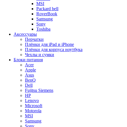
MSI
Packard bell
RoverBook
Samsung
Sony
Toshiba
Аксессуары
Перчатки
Плёнки для iPad и iPhone
Плёнки для корпуса ноутбука
Чехлы и сумки
Блоки питания
Acer
Apple
Asus
BenQ
Dell
Fujitsu Siemens
HP
Lenovo
Microsoft
Motorola
MSI
Samsung
Sony