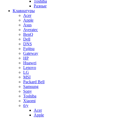
Toshiba
Разные
Клавиатуры
Acer
Apple
Asus
Averatec
BenQ
Dell
DNS
Fujitsu
Gateway
HP
Huawei
Lenovo
LG
MSI
Packard Bell
Samsung
Sony
Toshiba
Xiaomi
б/у
Acer
Apple