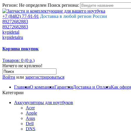
Регион:
Не определен
Поиск региона:
+7 (8482) 77-91-91
Доставка в любой регион России
89272682883
89272682883
kypidetal
kypidetalru
Корзина покупок
Товаров: 0 (0 р.)
Ничего не куплено!
Войти
или
зарегистрироваться
Главная
О компании
Гарантия
Доставка и Оплата
Как оформ
Категории
Аккумуляторы для ноутбуков
Acer
Apple
Asus
Dell
DNS