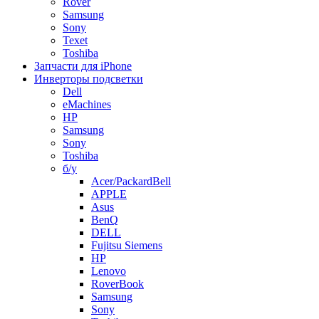
Rover
Samsung
Sony
Texet
Toshiba
Запчасти для iPhone
Инверторы подсветки
Dell
eMachines
HP
Samsung
Sony
Toshiba
б/у
Acer/PackardBell
APPLE
Asus
BenQ
DELL
Fujitsu Siemens
HP
Lenovo
RoverBook
Samsung
Sony