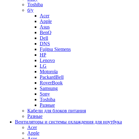
Toshiba
б/у
Acer
Apple
Asus
BenQ
Dell
DNS
Fujitsu Siemens
HP
Lenovo
LG
Motorola
PackardBell
RoverBook
Samsung
Sony
Toshiba
Разные
Кабели для блоков питания
Разные
Вентиляторы и системы охлаждения для ноутбука
Acer
Apple
Asus