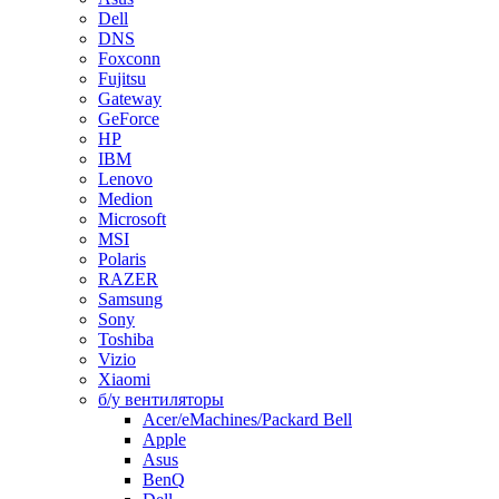
Dell
DNS
Foxconn
Fujitsu
Gateway
GeForce
HP
IBM
Lenovo
Medion
Microsoft
MSI
Polaris
RAZER
Samsung
Sony
Toshiba
Vizio
Xiaomi
б/у вентиляторы
Acer/eMachines/Packard Bell
Apple
Asus
BenQ