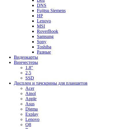
Dell
DNS
Fujitsu Siemens
HP
Lenovo
MSI
RoverBook
Samsung
Sony
Toshiba
Разные
Видеокарты
Винчестеры
1.8"
2,5
SSD
Дисплеи и тачскрины для планшетов
Acer
Ainol
Apple
Asus
Digma
Explay
Lenovo
Q8