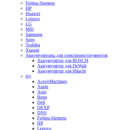
Fujitsu-Siemens
HP
Huawei
Lenovo
LG
MSI
Samsung
Sony
Toshiba
Xiaomi
Аккумуляторы для электроинструментов
Аккумулятор для BOSCH
Аккумулятор для DeWalt
Аккумулятор для Hitachi
б/у
Acer/eMachines
Apple
Asus
Benq
Dell
DEXP
DNS
Fujitsu-Siemens
HP
Lenovo