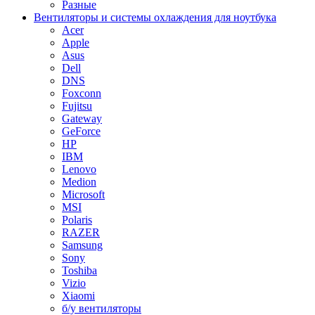
Разные
Вентиляторы и системы охлаждения для ноутбука
Acer
Apple
Asus
Dell
DNS
Foxconn
Fujitsu
Gateway
GeForce
HP
IBM
Lenovo
Medion
Microsoft
MSI
Polaris
RAZER
Samsung
Sony
Toshiba
Vizio
Xiaomi
б/у вентиляторы