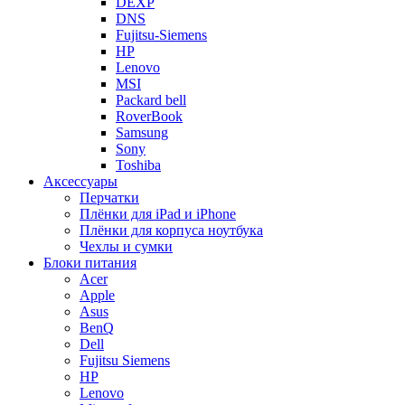
DEXP
DNS
Fujitsu-Siemens
HP
Lenovo
MSI
Packard bell
RoverBook
Samsung
Sony
Toshiba
Аксессуары
Перчатки
Плёнки для iPad и iPhone
Плёнки для корпуса ноутбука
Чехлы и сумки
Блоки питания
Acer
Apple
Asus
BenQ
Dell
Fujitsu Siemens
HP
Lenovo