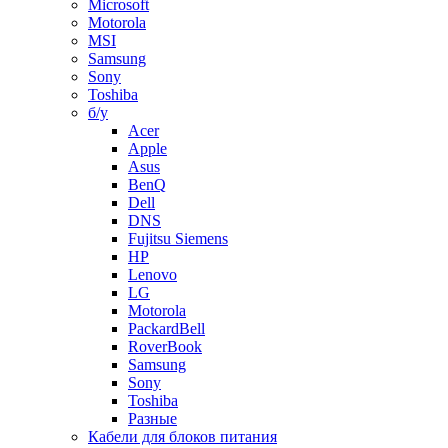
Microsoft
Motorola
MSI
Samsung
Sony
Toshiba
б/у
Acer
Apple
Asus
BenQ
Dell
DNS
Fujitsu Siemens
HP
Lenovo
LG
Motorola
PackardBell
RoverBook
Samsung
Sony
Toshiba
Разные
Кабели для блоков питания