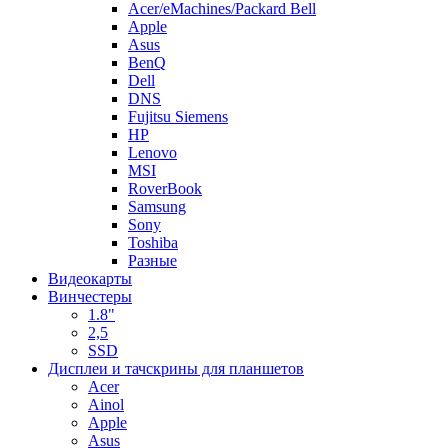
Acer/eMachines/Packard Bell
Apple
Asus
BenQ
Dell
DNS
Fujitsu Siemens
HP
Lenovo
MSI
RoverBook
Samsung
Sony
Toshiba
Разные
Видеокарты
Винчестеры
1.8"
2,5
SSD
Дисплеи и тачскрины для планшетов
Acer
Ainol
Apple
Asus