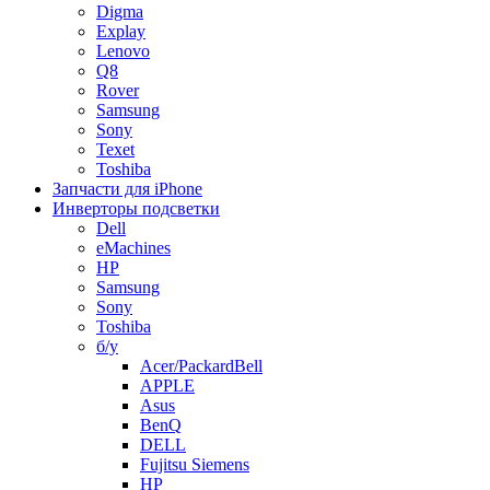
Digma
Explay
Lenovo
Q8
Rover
Samsung
Sony
Texet
Toshiba
Запчасти для iPhone
Инверторы подсветки
Dell
eMachines
HP
Samsung
Sony
Toshiba
б/у
Acer/PackardBell
APPLE
Asus
BenQ
DELL
Fujitsu Siemens
HP