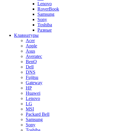
Lenovo
RoverBook
Samsung
Sony
Toshiba
Разные
Клавиатуры
Acer
Apple
Asus
Averatec
BenQ
Dell
DNS
Fujitsu
Gateway
HP
Huawei
Lenovo
LG
MSI
Packard Bell
Samsung
Sony
Toshiba