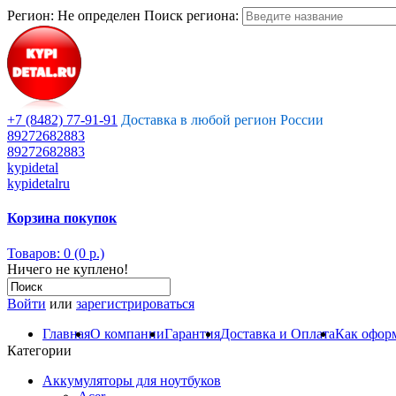
Регион:
Не определен
Поиск региона:
+7 (8482) 77-91-91
Доставка в любой регион России
89272682883
89272682883
kypidetal
kypidetalru
Корзина покупок
Товаров: 0 (0 р.)
Ничего не куплено!
Войти
или
зарегистрироваться
Главная
О компании
Гарантия
Доставка и Оплата
Как оформ
Категории
Аккумуляторы для ноутбуков