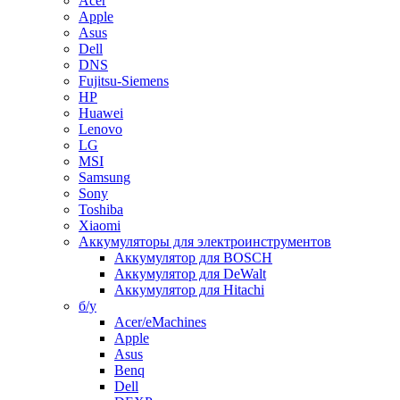
Acer
Apple
Asus
Dell
DNS
Fujitsu-Siemens
HP
Huawei
Lenovo
LG
MSI
Samsung
Sony
Toshiba
Xiaomi
Аккумуляторы для электроинструментов
Аккумулятор для BOSCH
Аккумулятор для DeWalt
Аккумулятор для Hitachi
б/у
Acer/eMachines
Apple
Asus
Benq
Dell